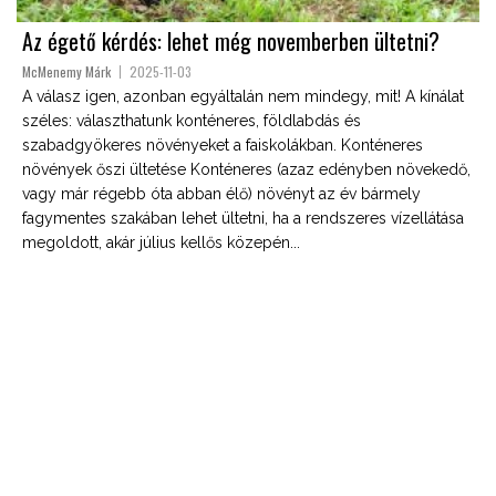
Az égető kérdés: lehet még novemberben ültetni?
McMenemy Márk
2025-11-03
A válasz igen, azonban egyáltalán nem mindegy, mit! A kínálat
széles: választhatunk konténeres, földlabdás és
szabadgyökeres növényeket a faiskolákban. Konténeres
növények őszi ültetése Konténeres (azaz edényben növekedő,
vagy már régebb óta abban élő) növényt az év bármely
fagymentes szakában lehet ültetni, ha a rendszeres vízellátása
megoldott, akár július kellős közepén...