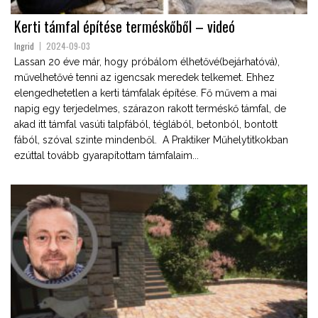
Kerti támfal építése terméskőből – videó
Ingrid
2024-09-03
Lassan 20 éve már, hogy próbálom élhetővé(bejárhatóvá),
művelhetővé tenni az igencsak meredek telkemet. Ehhez
elengedhetetlen a kerti támfalak építése. Fő művem a mai
napig egy terjedelmes, szárazon rakott terméskő támfal, de
akad itt támfal vasúti talpfából, téglából, betonból, bontott
fából, szóval szinte mindenből. A Praktiker Műhelytitkokban
ezúttal tovább gyarapítottam támfalaim...