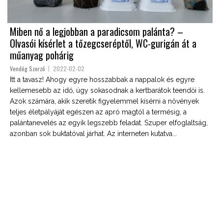
Miben nő a legjobban a paradicsom palánta? –
Olvasói kísérlet a tőzegcseréptől, WC-gurigán át a
műanyag pohárig
Vendég Szerző
2022-02-02
Itt a tavasz! Ahogy egyre hosszabbak a nappalok és egyre
kellemesebb az idő, úgy sokasodnak a kertbarátok teendői is.
Azok számára, akik szeretik figyelemmel kísérni a növények
teljes életpályáját egészen az apró magtól a termésig, a
palántanevelés az egyik legszebb feladat. Szuper elfoglaltság,
azonban sok buktatóval járhat. Az interneten kutatva...