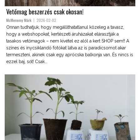
Vetőmag beszerzés csak okosan!
McMenemy Márk
2026-02-02
Onnan tudhatjuk, hogy megállíthatatlanul közeleg a tavasz,
hogy a webshopokat, kertészeti áruházakat elárasztják a
tasakos vetőmagok – nem kivétel ez alól a kert SHOP sem!! A
színes és ínycsiklandó fotókat látva az is paradicsomot akar
termeszteni, akinek csak egy aprócska balkonja van. És nincs is
ezzel baj, sőt! Csak...