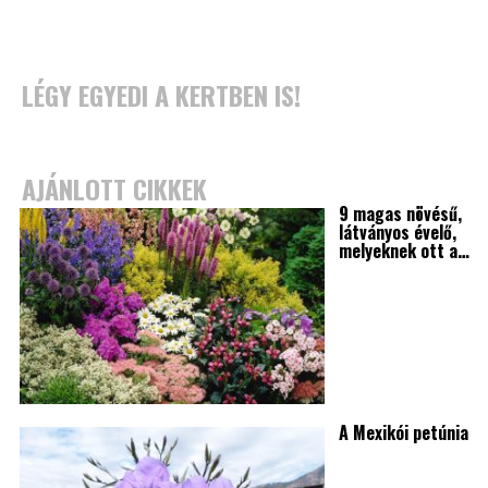
LÉGY EGYEDI A KERTBEN IS!
AJÁNLOTT CIKKEK
9 magas növésű,
látványos évelő,
melyeknek ott a…
A Mexikói petúnia