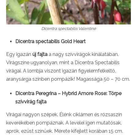
Dicentra spectabilis Valentine
Dicentra spectabilis Gold Heart
Egy igazán
új fajta
a nagy szívvirágok kínálatában.
Virágszíne ugyanolyan, mint a Dicentra Spectabilis
virágai. A lombja viszont igazán figyelemfelkeltő,
aranysárga színben pompázik! Magassága 50 – 70 cm.
Dicentra Peregrina – Hybrid Amore Rose: Törpe
szívvirág fajta
Virágai nagyon szépek. Élénk ciklámen és rózsaszín
keverékében pompáznak. A levelei igen mutatósak,
aprók, ezüst színűek. Mérete kifejlett korában 15 cm.