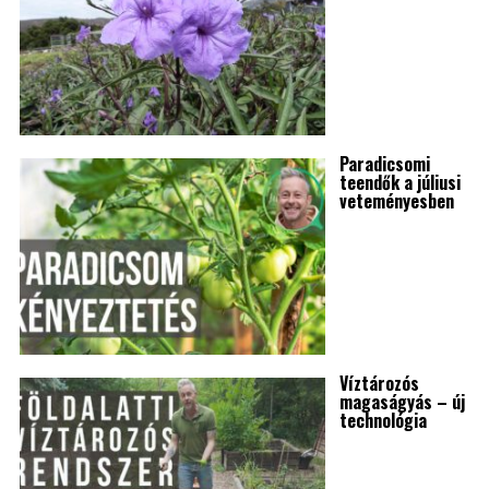
Paradicsomi
teendők a júliusi
veteményesben
Víztározós
magaságyás – új
technológia