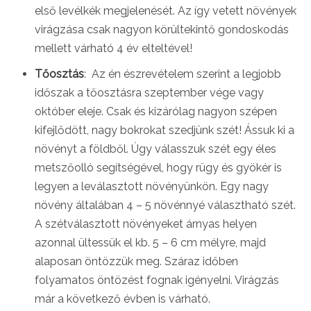
első levélkék megjelenését. Az így vetett növények
virágzása csak nagyon körültekintő gondoskodás
mellett várható 4 év elteltével!
Tőosztás
: Az én észrevételem szerint a legjobb
időszak a tőosztásra szeptember vége vagy
október eleje. Csak és kizárólag nagyon szépen
kifejlődött, nagy bokrokat szedjünk szét! Ássuk ki a
növényt a földből. Úgy válasszuk szét egy éles
metszőolló segítségével, hogy rügy és gyökér is
legyen a leválasztott növényünkön. Egy nagy
növény általában 4 – 5 növénnyé választható szét.
A szétválasztott növényeket árnyas helyen
azonnal ültessük el kb. 5 – 6 cm mélyre, majd
alaposan öntözzük meg. Száraz időben
folyamatos öntözést fognak igényelni. Virágzás
már a következő évben is várható.