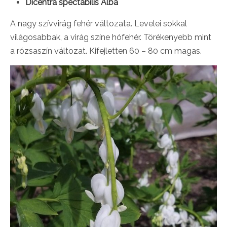
Dicentra spectabilis Alba
A nagy szívvirág fehér változata. Levelei sokkal
világosabbak, a virág színe hófehér. Törékenyebb mint
a rózsaszín változat. Kifejletten 60 – 80 cm magas.