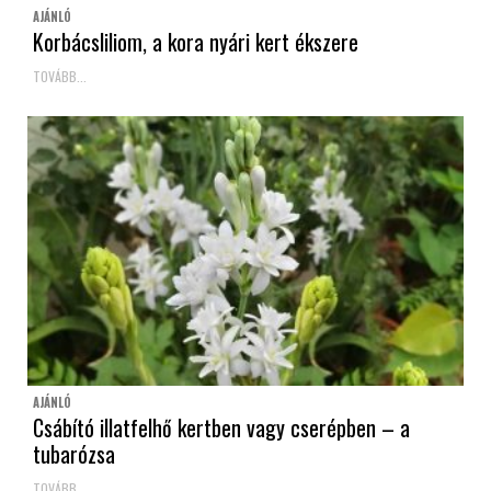
AJÁNLÓ
Korbácsliliom, a kora nyári kert ékszere
TOVÁBB...
AJÁNLÓ
Csábító illatfelhő kertben vagy cserépben – a
tubarózsa
TOVÁBB...