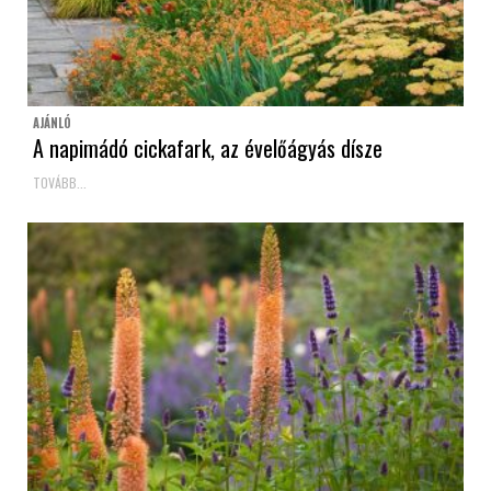
AJÁNLÓ
A napimádó cickafark, az évelőágyás dísze
TOVÁBB...