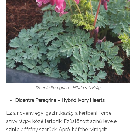
Dicenta Peregrina – Hibrid szívvirág
Dicentra Peregrina – Hybrid Ivory Hearts
Ez a növény egy igazi ritkaság a kertben! Törpe
szívvirágok közé tartozik. Ezüstözött színű levelei
szinte páfrány szerűek. Apró, hófehér virágait