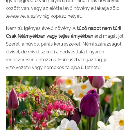
Így a legjobb olyan helyre ültetni, ahol más növények
között van, vagy az előtte lévő növény eltakarja zöld
leveleivel a szívvirág kopasz helyét.
Nem túl igényes évelő növény. A
tűző napot nem tűri
!
Csak félárnyékban vagy teljes árnyékban
érzi magát jól.
Szereti a hűvös, párás kertrészeket. Némi szárazságot
elvisel, de mivel szereti a nedves talajt, nyáron
rendszeresen öntözzük. Humuszban gazdag, jó
vízelvezető vagy homokos talajba ültethető.