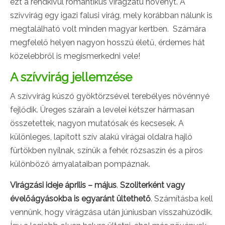
ezt a rendkívül romantikus virágzatú növényt. A
szívvirág egy igazi falusi virág, mely korábban nálunk is
megtalálható volt minden magyar kertben. Számára
megfelelő helyen nagyon hosszú életű, érdemes hát
közelebbről is megismerkedni vele!
A szívvirág jellemzése
A szívvirág kúszó gyöktörzsével terebélyes növénnyé
fejlődik. Üreges szárain a levelei kétszer hármasan
összetettek, nagyon mutatósak és kecsesek. A
különleges, lapított szív alakú virágai oldalra hajló
fürtökben nyílnak, színük a fehér, rózsaszín és a piros
különböző árnyalataiban pompáznak.
Virágzási ideje április – május
.
Szoliterként vagy
évelőágyásokba is egyaránt ültethető
. Számításba kell
vennünk, hogy virágzása után júniusban visszahúzódik.