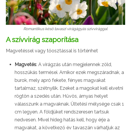
Romantikus késő tavaszi virágágyás szívvirággal
A szívvirág szaporítása
Magvetéssel vagy tőosztással is történhet
Magvetés
: A virágzás után megjelennek zöld,
hosszúkás termései. Amikor ezek megszáradnak, a
burok, mely apró fekete, fényes magvakat
tartalmaz, szétnyílik. Ezeket a magokat kell elvetni
rögtön a szedés után. Hűvös, árnyas helyet
válasszunk a magvaknak. Ültetési mélysége csak 1
cm legyen. A földjüket rendszeresen tartsuk
nedvesen. Mivel hideg hatás kell, hogy érje a
magvakat, a következő év tavaszán várhatjuk az