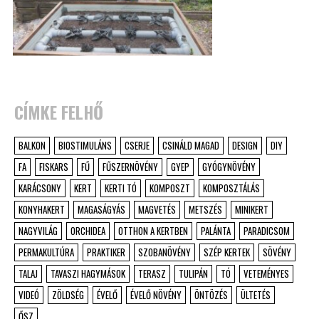
CÍMKE FELHŐ
BALKON
BIOSTIMULÁNS
CSERJE
CSINÁLD MAGAD
DESIGN
DIY
FA
FISKARS
FŰ
FŰSZERNÖVÉNY
GYEP
GYÓGYNÖVÉNY
KARÁCSONY
KERT
KERTI TÓ
KOMPOSZT
KOMPOSZTÁLÁS
KONYHAKERT
MAGASÁGYÁS
MAGVETÉS
METSZÉS
MINIKERT
NAGYVILÁG
ORCHIDEA
OTTHON A KERTBEN
PALÁNTA
PARADICSOM
PERMAKULTÚRA
PRAKTIKER
SZOBANÖVÉNY
SZÉP KERTEK
SÖVÉNY
TALAJ
TAVASZI HAGYMÁSOK
TERASZ
TULIPÁN
TÓ
VETEMÉNYES
VIDEÓ
ZÖLDSÉG
ÉVELŐ
ÉVELŐ NÖVÉNY
ÖNTÖZÉS
ÜLTETÉS
ŐSZ