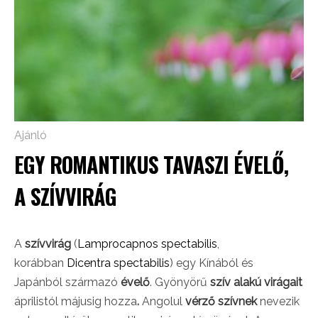
Ajánló
EGY ROMANTIKUS TAVASZI ÉVELŐ,
A SZÍVVIRÁG
A
szívvirág
(
Lamprocapnos spectabilis
,
korábban
Dicentra spectabilis
) egy Kínából és
Japánból származó
évelő
. Gyönyörű
szív alakú virágait
áprilistól májusig hozza
.
Angolul
vérző szívnek
nevezik