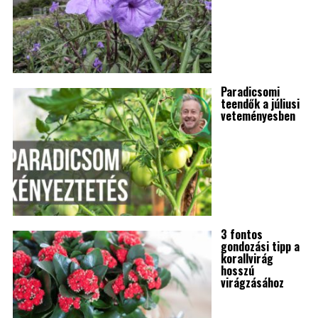
Paradicsomi
teendők a júliusi
veteményesben
3 fontos
gondozási tipp a
korallvirág
hosszú
virágzásához