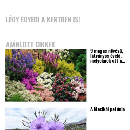
LÉGY EGYEDI A KERTBEN IS!
AJÁNLOTT CIKKEK
9 magas növésű,
látványos évelő,
melyeknek ott a…
A Mexikói petúnia