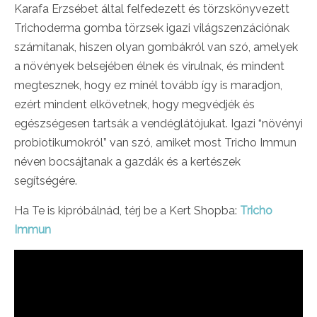
Karafa Erzsébet által felfedezett és törzskönyvezett
Trichoderma gomba törzsek igazi világszenzációnak
számítanak, hiszen olyan gombákról van szó, amelyek
a növények belsejében élnek és virulnak, és mindent
megtesznek, hogy ez minél tovább így is maradjon,
ezért mindent elkövetnek, hogy megvédjék és
egészségesen tartsák a vendéglátójukat. Igazi “növényi
probiotikumokról” van szó, amiket most Tricho Immun
néven bocsájtanak a gazdák és a kertészek
segítségére.
Ha Te is kipróbálnád, térj be a Kert Shopba:
Tricho
Immun