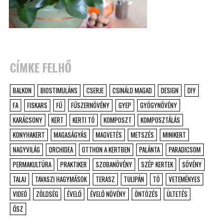
CÍMKE FELHŐ
BALKON
BIOSTIMULÁNS
CSERJE
CSINÁLD MAGAD
DESIGN
DIY
FA
FISKARS
FŰ
FŰSZERNÖVÉNY
GYEP
GYÓGYNÖVÉNY
KARÁCSONY
KERT
KERTI TÓ
KOMPOSZT
KOMPOSZTÁLÁS
KONYHAKERT
MAGASÁGYÁS
MAGVETÉS
METSZÉS
MINIKERT
NAGYVILÁG
ORCHIDEA
OTTHON A KERTBEN
PALÁNTA
PARADICSOM
PERMAKULTÚRA
PRAKTIKER
SZOBANÖVÉNY
SZÉP KERTEK
SÖVÉNY
TALAJ
TAVASZI HAGYMÁSOK
TERASZ
TULIPÁN
TÓ
VETEMÉNYES
VIDEÓ
ZÖLDSÉG
ÉVELŐ
ÉVELŐ NÖVÉNY
ÖNTÖZÉS
ÜLTETÉS
ŐSZ