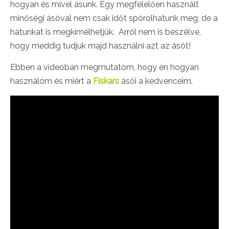
hogyan és mivel ásunk. Egy megfelelően használt
minőségi ásóval nem csak időt spórolhatunk meg, de a
hátunkat is megkímélhetjük. Arról nem is beszélve,
hogy meddig tudjuk majd használni azt az ásót!
Ebben a videóban megmutatom, hogy én hogyan
használom és miért a
Fiskars
ásói a kedvenceim.