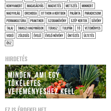
KONYHAKERT
MAGASÁGYÁS
MAGVETÉS
METSZÉS
MINIKERT
NAGYVILÁG
ORCHIDEA
OTTHON A KERTBEN
PALÁNTA
PARADICSOM
PERMAKULTÚRA
PRAKTIKER
SZOBANÖVÉNY
SZÉP KERTEK
SÖVÉNY
TALAJ
TAVASZI HAGYMÁSOK
TERASZ
TULIPÁN
TÓ
VETEMÉNYES
VIDEÓ
ZÖLDSÉG
ÉVELŐ
ÉVELŐ NÖVÉNY
ÖNTÖZÉS
ÜLTETÉS
ŐSZ
HIRDETÉS
EZ IS ÉRDEKELHET