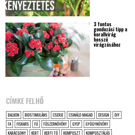
3 fontos
gondozási tipp a
korallvirág
hosszú
virágzásához
CÍMKE FELHŐ
BALKON
BIOSTIMULÁNS
CSERJE
CSINÁLD MAGAD
DESIGN
DIY
FA
FISKARS
FŰ
FŰSZERNÖVÉNY
GYEP
GYÓGYNÖVÉNY
KARÁCSONY
KERT
KERTI TÓ
KOMPOSZT
KOMPOSZTÁLÁS