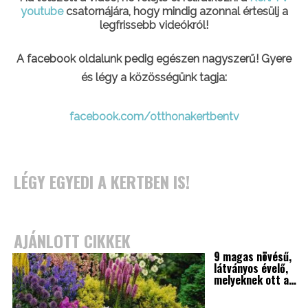
youtube
csatornájára, hogy mindig azonnal értesülj a
legfrissebb videókról!
A facebook oldalunk pedig egészen nagyszerű! Gyere
és légy a közösségünk tagja:
facebook.com/otthonakertbentv
LÉGY EGYEDI A KERTBEN IS!
AJÁNLOTT CIKKEK
9 magas növésű,
látványos évelő,
melyeknek ott a…