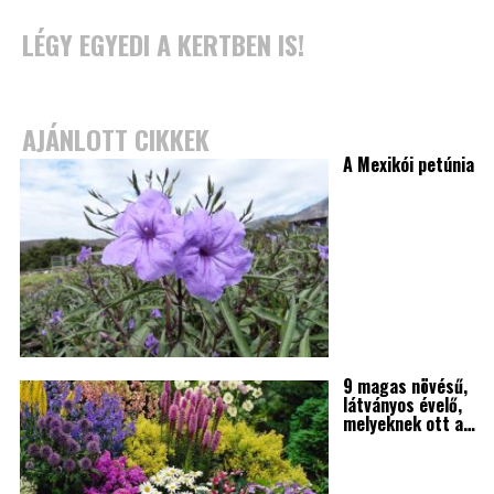
LÉGY EGYEDI A KERTBEN IS!
AJÁNLOTT CIKKEK
A Mexikói petúnia
9 magas növésű,
látványos évelő,
melyeknek ott a…