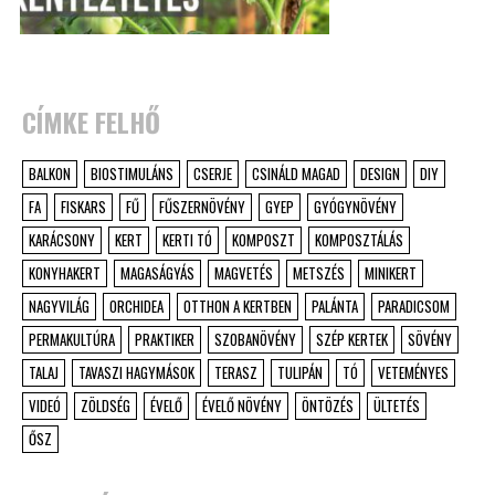
CÍMKE FELHŐ
BALKON
BIOSTIMULÁNS
CSERJE
CSINÁLD MAGAD
DESIGN
DIY
FA
FISKARS
FŰ
FŰSZERNÖVÉNY
GYEP
GYÓGYNÖVÉNY
KARÁCSONY
KERT
KERTI TÓ
KOMPOSZT
KOMPOSZTÁLÁS
KONYHAKERT
MAGASÁGYÁS
MAGVETÉS
METSZÉS
MINIKERT
NAGYVILÁG
ORCHIDEA
OTTHON A KERTBEN
PALÁNTA
PARADICSOM
PERMAKULTÚRA
PRAKTIKER
SZOBANÖVÉNY
SZÉP KERTEK
SÖVÉNY
TALAJ
TAVASZI HAGYMÁSOK
TERASZ
TULIPÁN
TÓ
VETEMÉNYES
VIDEÓ
ZÖLDSÉG
ÉVELŐ
ÉVELŐ NÖVÉNY
ÖNTÖZÉS
ÜLTETÉS
ŐSZ