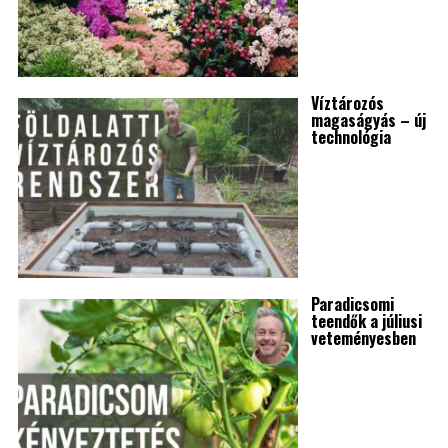
Víztározós
magaságyás – új
technológia
Paradicsomi
teendők a júliusi
veteményesben