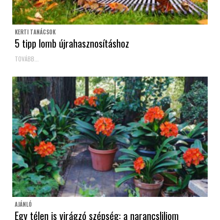
KERTI TANÁCSOK
5 tipp lomb újrahasznosításhoz
TOVÁBB...
AJÁNLÓ
Egy télen is virágzó szépség: a narancsliliom