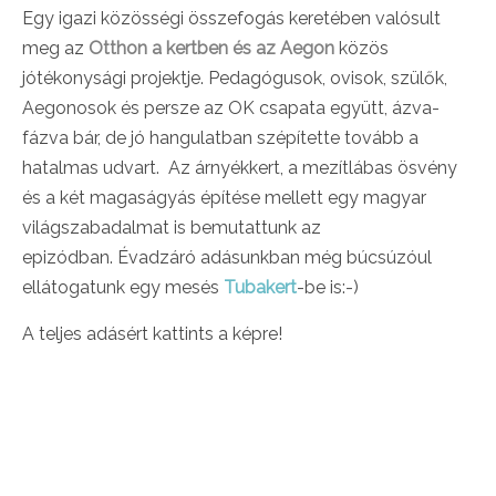
Egy igazi közösségi összefogás keretében valósult
meg az
Otthon a kertben és az Aegon
közös
jótékonysági projektje. Pedagógusok, ovisok, szülők,
Aegonosok és persze az OK csapata együtt, ázva-
fázva bár, de jó hangulatban szépítette tovább a
hatalmas udvart. Az árnyékkert, a mezítlábas ösvény
és a két magaságyás építése mellett egy magyar
világszabadalmat is bemutattunk az
epizódban. Évadzáró adásunkban még búcsúzóul
ellátogatunk egy mesés
Tubakert
-be is:-)
A teljes adásért kattints a képre!