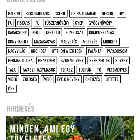
BALKON
BIOSTIMULÁNS
CSERJE
CSINÁLD MAGAD
DESIGN
DIY
FA
FISKARS
FŰ
FŰSZERNÖVÉNY
GYEP
GYÓGYNÖVÉNY
KARÁCSONY
KERT
KERTI TÓ
KOMPOSZT
KOMPOSZTÁLÁS
KONYHAKERT
MAGASÁGYÁS
MAGVETÉS
METSZÉS
MINIKERT
NAGYVILÁG
ORCHIDEA
OTTHON A KERTBEN
PALÁNTA
PARADICSOM
PERMAKULTÚRA
PRAKTIKER
SZOBANÖVÉNY
SZÉP KERTEK
SÖVÉNY
TALAJ
TAVASZI HAGYMÁSOK
TERASZ
TULIPÁN
TÓ
VETEMÉNYES
VIDEÓ
ZÖLDSÉG
ÉVELŐ
ÉVELŐ NÖVÉNY
ÖNTÖZÉS
ÜLTETÉS
ŐSZ
HIRDETÉS