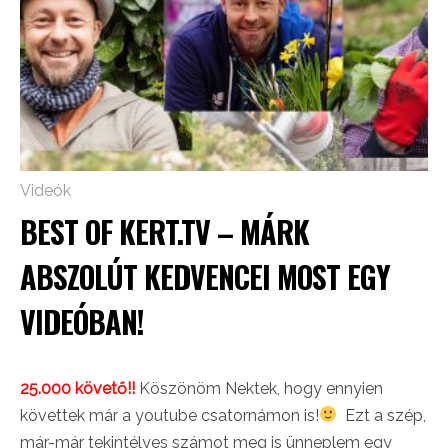
Videók
BEST OF KERT.TV – MÁRK
ABSZOLÚT KEDVENCEI MOST EGY
VIDEÓBAN!
25.000 követő!!
Köszönöm Nektek, hogy ennyien
követtek már a youtube csatornámon is!
Ezt a szép,
már-már tekintélyes számot meg is ünneplem egy