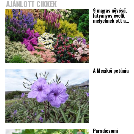
AJÁNLOTT CIKKEK
9 magas növésű,
látványos évelő,
melyeknek ott a…
A Mexikói petúnia
Paradicsomi