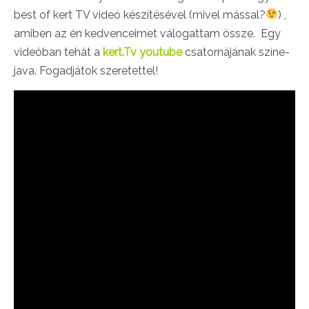
best of kert TV videó készítésével (mivel mással?
) ,
amiben az én kedvenceimet válogattam össze. Egy
videóban tehát a
kert.Tv youtube
csatornájának színe-
java. Fogadjátok szeretettel!