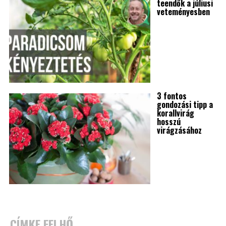
teendők a júliusi
veteményesben
3 fontos
gondozási tipp a
korallvirág
hosszú
virágzásához
CÍMKE FELHŐ