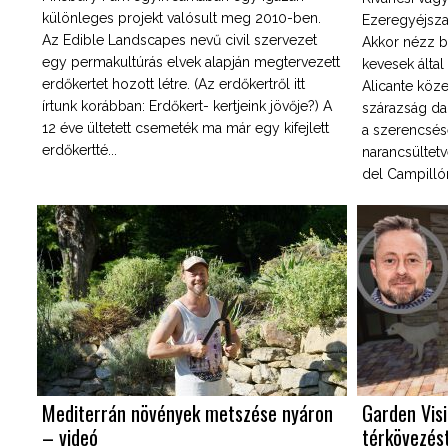
különleges projekt valósult meg 2010-ben.
Ezeregyéjsza
Az Edible Landscapes nevű civil szervezet
Akkor nézz b
egy permakultúrás elvek alapján megtervezett
kevesek által
erdőkertet hozott létre. (Az erdőkertről itt
Alicante köz
írtunk korábban: Erdőkert- kertjeink jövője?) A
szárazság da
12 éve ültetett csemeték ma már egy kifejlett
a szerencsése
erdőkertté...
narancsülte
del Campillór
Mediterrán növények metszése nyáron
Garden Visi
– videó
térkövezést