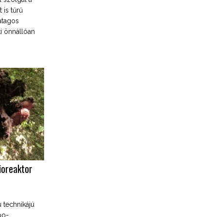
 is tűrű
atagos
 ki önnállóan
bioreaktor
 technikájú
bo-