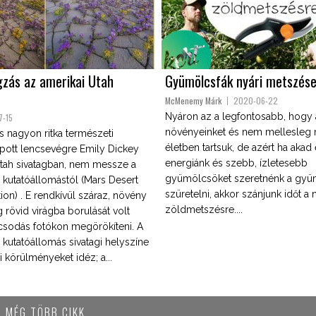
gzás az amerikai Utah
Gyümölcsfák nyári metszése
McMenemy Márk
2020-06-22
Nyáron az a legfontosabb, hogy 
7-15
növényeinket és nem mellesleg 
s nagyon ritka természeti
életben tartsuk, de azért ha akad 
apott lencsevégre Emily Dickey
energiánk és szebb, ízletesebb
Utah sivatagban, nem messze a
gyümölcsöket szeretnénk a gyü
i kutatóállomástól (Mars Desert
szüretelni, akkor szánjunk időt a 
ion) . E rendkívül száraz, növény
zöldmetszésre....
g rövid virágba borulását volt
csodás fotókon megörökíteni. A
i kutatóállomás sivatagi helyszíne
 körülményeket idéz; a...
MÉG TÖBB CIKK