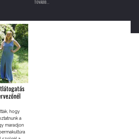
TOVÁBB...
rtlátogatás
ervezőnél
tták, hogy
oztatnunk a
ogy maradjon
 permakultúra
l szolgál a