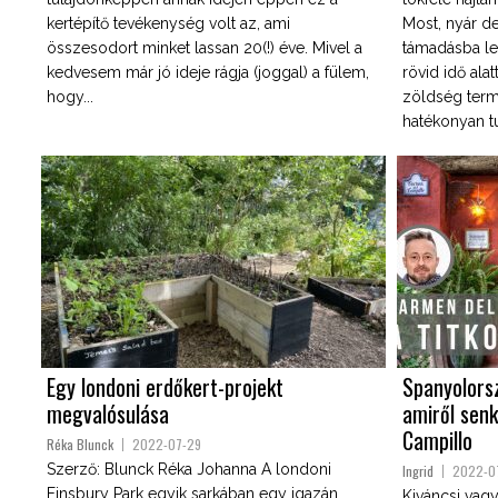
kertépítő tevékenység volt az, ami
Most, nyár d
összesodort minket lassan 20(!) éve. Mivel a
támadásba le
kedvesem már jó ideje rágja (joggal) a fülem,
rövid idő ala
hogy...
zöldség term
hatékonyan tu
Egy londoni erdőkert-projekt
Spanyolorsz
megvalósulása
amiről sen
Campillo
Réka Blunck
2022-07-29
Szerző: Blunck Réka Johanna A londoni
Ingrid
2022-0
Finsbury Park egyik sarkában egy igazán
Kiváncsi vagy