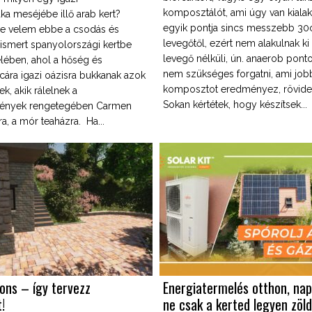
komposztálót, ami úgy van kialak
ka meséjébe illő arab kert?
egyik pontja sincs messzebb 30
e velem ebbe a csodás és
levegőtől, ezért nem alakulnak k
 ismert spanyolországi kertbe
levegő nélküli, ún. anaerob pont
elében, ahol a hőség és
nem szükséges forgatni, ami jo
cára igazi oázisra bukkanak azok
komposztot eredményez, rövidebb
k, akik rálelnek a
Sokan kértétek, hogy készítsek...
tvények rengetegében Carmen
a, a mór teaházra. Ha...
ons – így tervezz
Energiatermelés otthon, na
!
ne csak a kerted legyen zöl