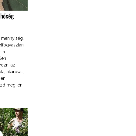
 hőség
íz mennyiség,
lfogyasztani.
m a
űen
yozni az
lajtakaróval,
ben.
ézd meg, én