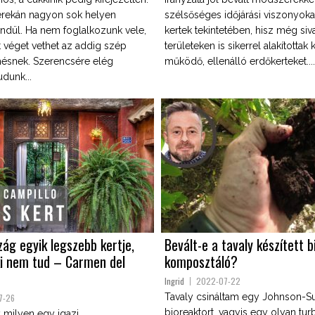
erekán nagyon sok helyen
szélsőséges időjárási viszonyokat
ndül. Ha nem foglalkozunk vele,
kertek tekintetében, hisz még siv
tt véget vethet az addig szép
területeken is sikerrel alakítottak
ésnek. Szerencsére elég
működő, ellenálló erdőkerteket....
dunk...
ág egyik legszebb kertje,
Bevált-e a tavaly készített 
ki nem tud – Carmen del
komposztáló?
Ingrid
2022-07-22
Tavaly csináltam egy Johnson-Su
7-26
bioreaktort, vagyis egy olyan tur
 milyen egy igazi