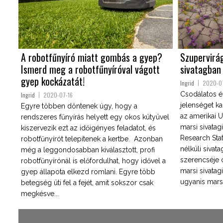
A robotfűnyíró miatt gombás a gyep?
Szupervirá
Ismerd meg a robotfűnyíróval vágott
sivatagban
gyep kockázatát!
Ingrid
2020-0
Csodálatos é
Ingrid
2020-07-16
jelenséget k
Egyre többen döntenek úgy, hogy a
az amerikai 
rendszeres fűnyírás helyett egy okos kütyüvel
marsi sivatag
kiszervezik ezt az időigényes feladatot, és
Research Stat
robotfűnyírót telepítenek a kertbe. Azonban
nélküli sivata
még a leggondosabban kiválasztott, profi
szerencséje 
robotfűnyírónál is előfordulhat, hogy idővel a
marsi sivatag
gyep állapota elkezd romlani. Egyre több
ugyanis marsi
betegség üti fel a fejét, amit sokszor csak
megkésve...