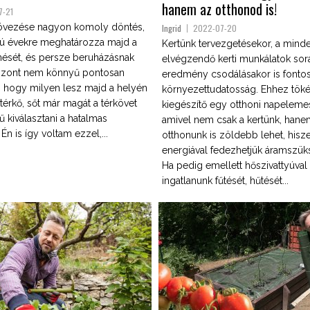
hanem az otthonod is!
7-21
kövezése nagyon komoly döntés,
Ingrid
2022-07-20
ú évekre meghatározza majd a
Kertünk tervezgetésekor, a mind
nését, és persze beruházásnak
elvégzendő kerti munkálatok sor
iszont nem könnyű pontosan
eredmény csodálásakor is fonto
 hogy milyen lesz majd a helyén
környezettudatosság. Ehhez töké
t térkő, sőt már magát a térkövet
kiegészítő egy otthoni napeleme
 kiválasztani a hatalmas
amivel nem csak a kertünk, hane
Én is így voltam ezzel,...
otthonunk is zöldebb lehet, his
energiával fedezhetjük áramszük
Ha pedig emellett hőszivattyúval 
ingatlanunk fűtését, hűtését...