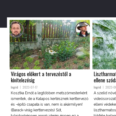
Virágos előkert a tervezéstől a
Lisztharmat
kivitelezésig
ellene szód
Ingrid
2023-07-17
Ingrid
2023-0
Kosztka Ernőt a legtöbben metszőmesterként
A szelíd növ
ismeritek, de a Kalapos kertésznek kerttervező
videósorozat
és -építő csapata is van, nem is akármilyen!
elleni védeke
(Barack-virág kerttervezés) Sőt,
lisztharmat
tulajdonképpen annak idején éppen ez a
tökféle hajla