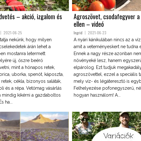
dvetés – akció, izgalom és
Agroszövet, csodafegyver a
ellen – videó
2021-06-25
Ingrid
2021-06-23
tja nekünk, hogy milyen
A nyári kánikulában nincs az a v
cselekedetek árán lehet a
amit a veteményeskert ne tudna e
en mostanra letermett
Ennek a nagy része azonban ne
lyére új, őszre beérő
növényeké lesz, hanem egyszer
etni, mint a hónapos retek,
elpárolog. Ezt tudjuk megakadál
rica, uborka, spenót, káposzta,
agroszövettel, ezzel a speciális ta
etek, cékla, bizonyos saláták,
mely víz- és légáteresztő is egy
koli és a répa. Vetőmag vásárlás
Felhelyezése pofonegyszerű, n
ű mindig kikérni a gazdaboltos
hogyan használom! A...
s ha...