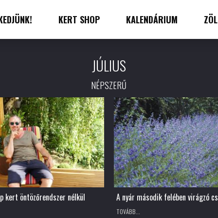
KEDJÜNK!
KERT SHOP
KALENDÁRIUM
ZÖL
JÚLIUS
NÉPSZERŰ
p kert öntözőrendszer nélkül
A nyár második felében virágzó cs
TOVÁBB...