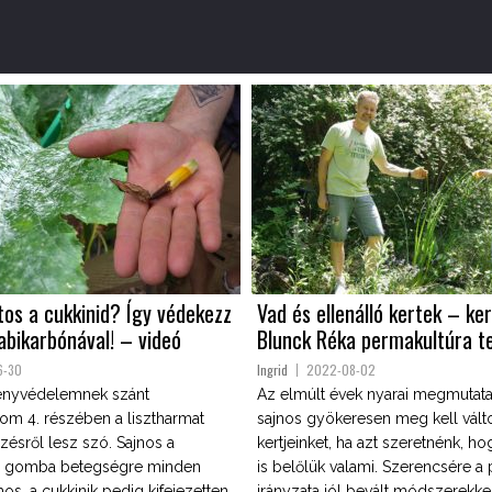
os a cukkinid? Így védekezz
Vad és ellenálló kertek – ke
abikarbónával! – videó
Blunck Réka permakultúra t
6-30
Ingrid
2022-08-02
ényvédelemnek szánt
Az elmúlt évek nyarai megmutata
om 4. részében a lisztharmat
sajnos gyökeresen meg kell vált
zésről lesz szó. Sajnos a
kertjeinket, ha azt szeretnénk, h
os gomba betegségre minden
is belőlük valami. Szerencsére a
mos, a cukkinik pedig kifejezetten.
irányzata jól bevált módszerekke