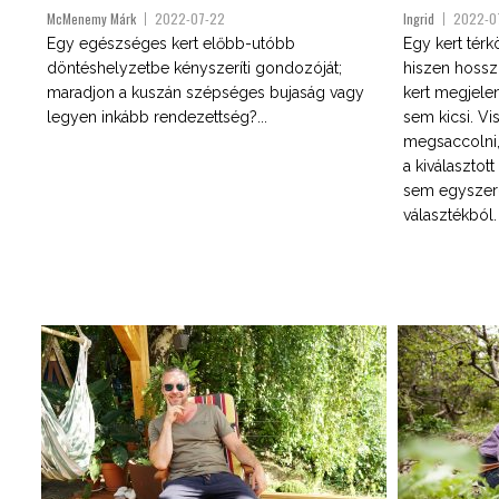
McMenemy Márk
2022-07-22
Ingrid
2022-0
Egy egészséges kert előbb-utóbb
Egy kert tér
döntéshelyzetbe kényszeríti gondozóját;
hiszen hossz
maradjon a kuszán szépséges bujaság vagy
kert megjele
legyen inkább rendezettség?...
sem kicsi. V
megsaccolni,
a kiválasztot
sem egyszerű
választékból. 