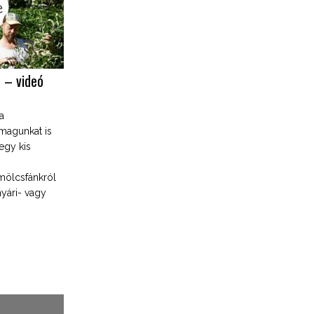
 – videó
a
magunkat is
egy kis
mölcsfánkról
nyári- vagy