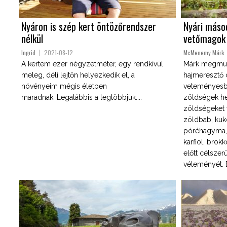
Nyáron is szép kert öntözőrendszer
Nyári máso
nélkül
vetőmagok
Ingrid
2021-08-12
McMenemy Márk
A kertem ezer négyzetméter, egy rendkívül
Márk megmuta
meleg, déli lejtőn helyezkedik el, a
hajmeresztő 
növényeim mégis életben
veteményesb
maradnak. Legalábbis a legtöbbjük....
zöldségek he
zöldségeket v
zöldbab, kuko
póréhagyma, r
karfiol, brok
előtt célszer
véleményét. É