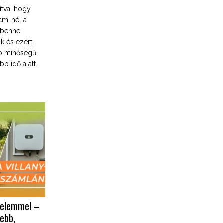
ítva, hogy
cm-nél a
i benne
ok és ezért
bb minőségű
 idő alatt.
pelemmel –
debb,