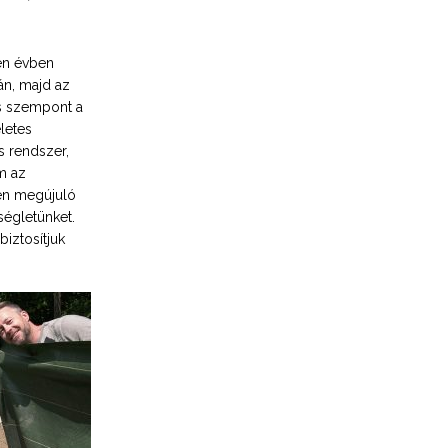
en évben
án, majd az
s szempont a
letes
s rendszer,
m az
zen megújuló
ségletünket.
biztosítjuk