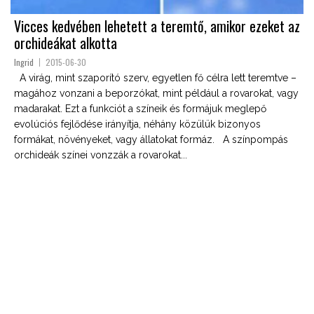
Vicces kedvében lehetett a teremtő, amikor ezeket az
orchideákat alkotta
Ingrid
2015-06-30
A virág, mint szaporító szerv, egyetlen fő célra lett teremtve –
magához vonzani a beporzókat, mint például a rovarokat, vagy
madarakat. Ezt a funkciót a színeik és formájuk meglepő
evolúciós fejlődése irányítja, néhány közülük bizonyos
formákat, növényeket, vagy állatokat formáz. A színpompás
orchideák színei vonzzák a rovarokat...