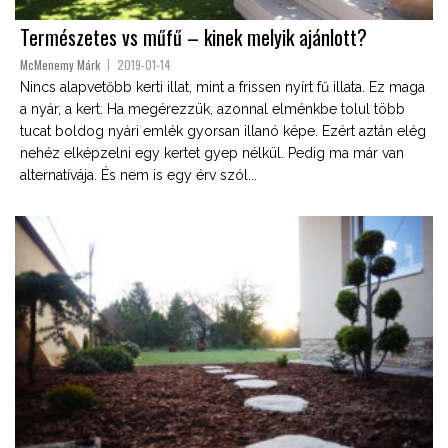
Természetes vs műfű – kinek melyik ajánlott?
McMenemy Márk
2019-01-14
Nincs alapvetőbb kerti illat, mint a frissen nyírt fű illata. Ez maga
a nyár, a kert. Ha megérezzük, azonnal elménkbe tolul több
tucat boldog nyári emlék gyorsan illanó képe. Ezért aztán elég
nehéz elképzelni egy kertet gyep nélkül. Pedig ma már van
alternatívája. És nem is egy érv szól...