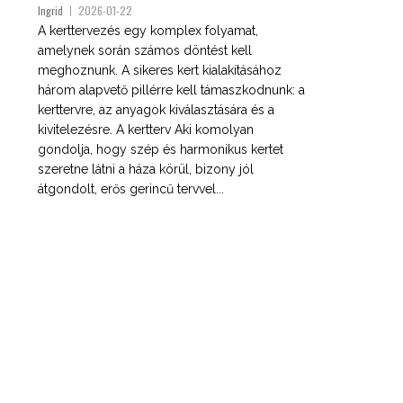
Ingrid
2026-01-22
A kerttervezés egy komplex folyamat,
amelynek során számos döntést kell
meghoznunk. A sikeres kert kialakításához
három alapvető pillérre kell támaszkodnunk: a
kerttervre, az anyagok kiválasztására és a
kivitelezésre. A kertterv Aki komolyan
gondolja, hogy szép és harmonikus kertet
szeretne látni a háza körül, bizony jól
átgondolt, erős gerincű tervvel...