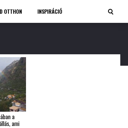
D OTTHON
INSPIRÁCIÓ
mában a
llás, ami