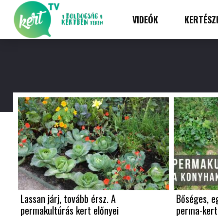
VIDEÓK
KERTÉSZ
Lassan járj, tovább érsz. A
Bőséges, e
permakultúrás kert előnyei
perma-ker