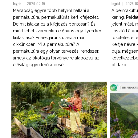
Ingrid
2026-02-19
Ingrid
2025-0
Manapság egyre több helyről hallani a
A permakultú
permakultúra, permakultúrás kert kifejezést.
kering. Péld
De mit istakar ez a kifejezés pontosan? És
jelent mást, 
miért lehet számunkra előnyös egy ilyen kert
László Pátyon
kialakítása? Ennek járunk utána a mai
tökéletes elle
cikkünkben! Mi a permakultúra? A
Kertje névre 
permakultúra egy olyan tervezési rendszer,
buja, mégsem
amely az ökológia törvényeire alapozva, az
következtébe
élővilág együttműködését...
ott lakó...