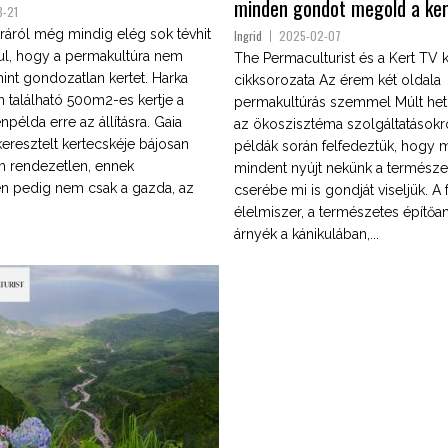
minden gondot megold a ke
8-21
ráról még mindig elég sok tévhit
Ingrid
2025-02-07
ául, hogy a permakultúra nem
The Permaculturist és a Kert TV
mint gondozatlan kertet. Harka
cikksorozata Az érem két oldala
 található 500m2-es kertje a
permakultúrás szemmel Múlt het
npélda erre az állításra. Gaia
az ökoszisztéma szolgáltatásokró
keresztelt kertecskéje bájosan
példák során felfedeztük, hogy 
 rendezetlen, ennek
mindent nyújt nekünk a természet
n pedig nem csak a gazda, az
cserébe mi is gondját viseljük. A f
élelmiszer, a természetes építőa
árnyék a kánikulában,...