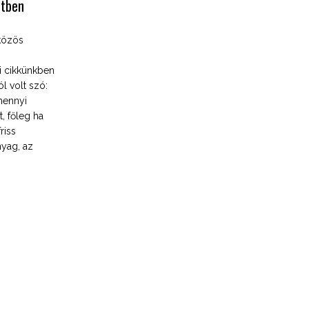
rtben
 közös
i cikkünkben
l volt szó:
mennyi
, főleg ha
riss
nyag, az