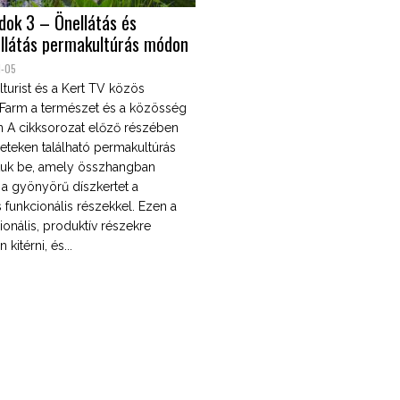
dok 3 – Önellátás és
ellátás permakultúrás módon
1-05
turist és a Kert TV közös
 Farm a természet és a közösség
n A cikksorozat előző részében
eteken található permakultúrás
tuk be, amely összhangban
e a gyönyörű díszkertet a
funkcionális részekkel. Ezen a
ionális, produktív részekre
kitérni, és...