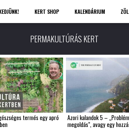
KEDJÜNK!
KERT SHOP
KALENDÁRIUM
ZÖL
PERMAKULTÚRÁS KERT
gészséges termés egy apró
Azori kalandok 5 – „Problé
tben
megoldás”, avagy egy hozzáá