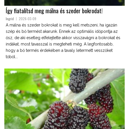
Így fiatalítsd meg málna és szeder bokrodat!
Ingrid
2026-03-09
A málna és szeder bokrokat is meg kell metszeni, ha igazán
szép és bő termést akarunk. Ennek az optimális időpontja az
ősz, de aki esetleg elfelejtette akkor visszavágni a bokrokat és
indákat, most tavasszal is megteheti még. A legfontosabb,
hogy a bő termés érdekében a tavaly letermett vesszőket
tőből...