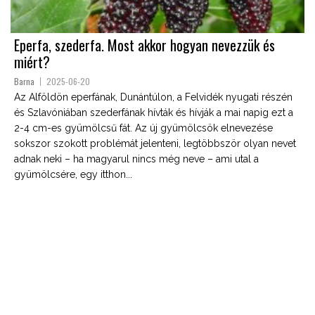
Eperfa, szederfa. Most akkor hogyan nevezzük és
miért?
Barna
2025-06-20
Az Alföldön eperfának, Dunántúlon, a Felvidék nyugati részén
és Szlavóniában szederfának hívták és hívják a mai napig ezt a
2-4 cm-es gyümölcsű fát. Az új gyümölcsök elnevezése
sokszor szokott problémát jelenteni, legtöbbször olyan nevet
adnak neki – ha magyarul nincs még neve – ami utal a
gyümölcsére, egy itthon...