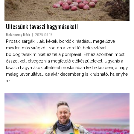
Ültessünk tavaszi hagymásokat!
McMenemy Márk
2025-09-15
Pirosak, sárgák, lilák, kékek, bordók, ráadásul megelőzve
minden más virágzót, rögtön a zord tél befejeztével
boldogítanak minket ezzel a pompával! Ehhez azonban most,
ősszel kell elvégezni a megfelelő előkészületeket. Ugyanis a
tavaszi hagymások ültetését mostanában kell elkezdeni, a nagy
meleg levonultával, de akár decemberig is kihúzható, ha enyhe
az...