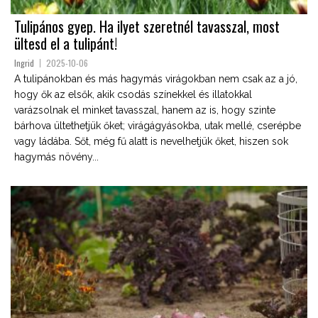
Tulipános gyep. Ha ilyet szeretnél tavasszal, most
ültesd el a tulipánt!
Ingrid
2025-10-06
A tulipánokban és más hagymás virágokban nem csak az a jó,
hogy ők az elsők, akik csodás színekkel és illatokkal
varázsolnak el minket tavasszal, hanem az is, hogy szinte
bárhova ültethetjük őket; virágágyásokba, utak mellé, cserépbe
vagy ládába. Sőt, még fű alatt is nevelhetjük őket, hiszen sok
hagymás növény...