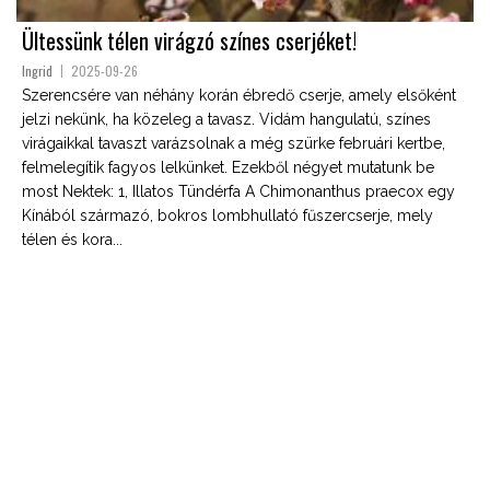
Ültessünk télen virágzó színes cserjéket!
Ingrid
2025-09-26
Szerencsére van néhány korán ébredő cserje, amely elsőként
jelzi nekünk, ha közeleg a tavasz. Vidám hangulatú, színes
virágaikkal tavaszt varázsolnak a még szürke februári kertbe,
felmelegítik fagyos lelkünket. Ezekből négyet mutatunk be
most Nektek: 1, Illatos Tündérfa A Chimonanthus praecox egy
Kínából származó, bokros lombhullató fűszercserje, mely
télen és kora...