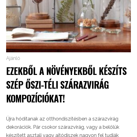
Ajánló
EZEKBŐL A NÖVÉNYEKBŐL KÉSZÍTS
SZÉP ŐSZI-TÉLI SZÁRAZVIRÁG
KOMPOZÍCIÓKAT!
Újra hódítanak az otthondíszítésben a szárazvirág
dekorációk. Pár csokor szárazvirág, vagy a belőlük
készített asztali vagy ajtódíszek nagyon fel tudják