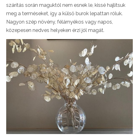
szárítás során maguktól nem esnek le, kissé hajlítsuk
meg a terméseket, így a külső burok lepattan róluk.
Nagyon szép növény, félárnyékos vagy napos,
közepesen nedves helyeken érzi jól magát.