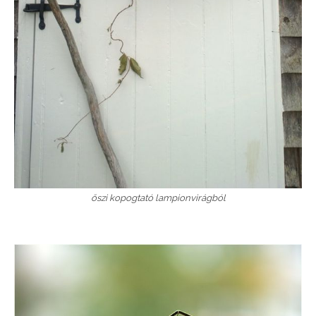
őszi kopogtató lampionvirágból