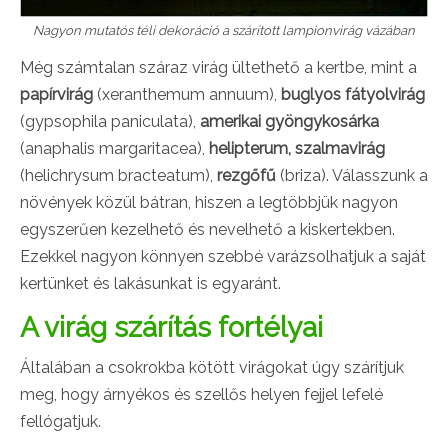
Nagyon mutatós téli dekoráció a szárított lampionvirág vázában
Még számtalan száraz virág ültethető a kertbe, mint a
papírvirág
(xeranthemum annuum),
buglyos fátyolvirág
(gypsophila paniculata),
amerikai gyöngykosárka
(anaphalis margaritacea),
helipterum, szalmavirág
(helichrysum bracteatum),
rezgőfű
(briza). Válasszunk a
növények közül bátran, hiszen a legtöbbjük nagyon
egyszerűen kezelhető és nevelhető a kiskertekben.
Ezekkel nagyon könnyen szebbé varázsolhatjuk a saját
kertünket és lakásunkat is egyaránt.
A virág szárítás fortélyai
Általában a csokrokba kötött virágokat úgy szárítjuk
meg, hogy árnyékos és szellős helyen fejjel lefelé
fellógatjuk.