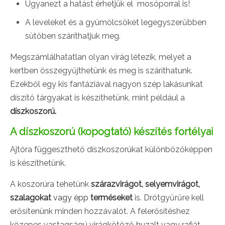
Ugyanezt a hatást érhetjük el mosóporral is!
A leveleket és a gyümölcsöket legegyszerűbben
sütőben száríthatjuk meg.
Megszámlálhatatlan olyan virág létezik, melyet a
kertben összegyűjthetünk és meg is száríthatunk.
Ezekből egy kis fantáziával nagyon szép lakásunkat
díszítő tárgyakat is készíthetünk, mint például a
díszkoszorú.
A díszkoszorú (kopogtató) készítés fortélyai
Ajtóra függeszthető díszkoszorúkat különbözőképpen
is készíthetünk.
A koszorúra tehetünk
szárazvirágot, selyemvirágot,
szalagokat
vagy épp
terméseket
is. Drótgyűrűre kell
erősítenünk minden hozzávalót. A felerősítéshez
közepes vastagságú virágkötöző huzalt vagy rafiát