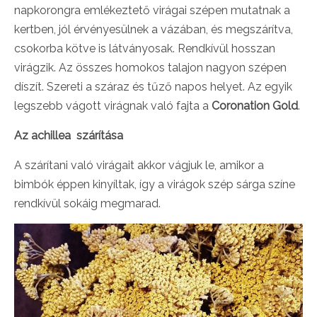
napkorongra emlékeztető virágai szépen mutatnak a
kertben, jól érvényesülnek a vázában, és megszárítva,
csokorba kötve is látványosak. Rendkívül hosszan
virágzik. Az összes homokos talajon nagyon szépen
díszít. Szereti a száraz és tűző napos helyet. Az egyik
legszebb vágott virágnak való fajta a
Coronation Gold
.
Az achillea szárítása
A szárítani való virágait akkor vágjuk le, amikor a
bimbók éppen kinyíltak, így a virágok szép sárga színe
rendkívül sokáig megmarad.