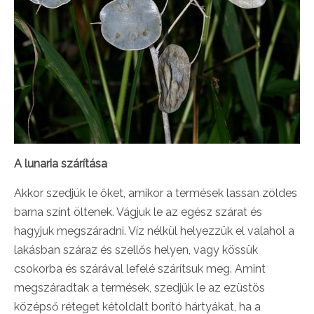
A lunaria szárítása
Akkor szedjük le őket, amikor a termések lassan zöldes
barna színt öltenek. Vágjuk le az egész szárat és
hagyjuk megszáradni. Víz nélkül helyezzük el valahol a
lakásban száraz és szellős helyen, vagy kössük
csokorba és szárával lefelé szárítsuk meg. Amint
megszáradtak a termések, szedjük le az ezüstös
középső réteget kétoldalt borító hártyákat, ha a