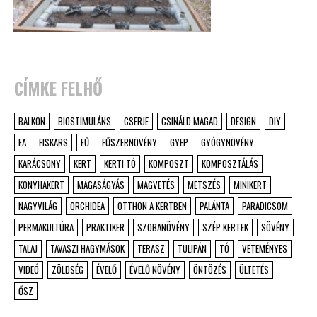
CÍMKE FELHŐ
BALKON
BIOSTIMULÁNS
CSERJE
CSINÁLD MAGAD
DESIGN
DIY
FA
FISKARS
FŰ
FŰSZERNÖVÉNY
GYEP
GYÓGYNÖVÉNY
KARÁCSONY
KERT
KERTI TÓ
KOMPOSZT
KOMPOSZTÁLÁS
KONYHAKERT
MAGASÁGYÁS
MAGVETÉS
METSZÉS
MINIKERT
NAGYVILÁG
ORCHIDEA
OTTHON A KERTBEN
PALÁNTA
PARADICSOM
PERMAKULTÚRA
PRAKTIKER
SZOBANÖVÉNY
SZÉP KERTEK
SÖVÉNY
TALAJ
TAVASZI HAGYMÁSOK
TERASZ
TULIPÁN
TÓ
VETEMÉNYES
VIDEÓ
ZÖLDSÉG
ÉVELŐ
ÉVELŐ NÖVÉNY
ÖNTÖZÉS
ÜLTETÉS
ŐSZ