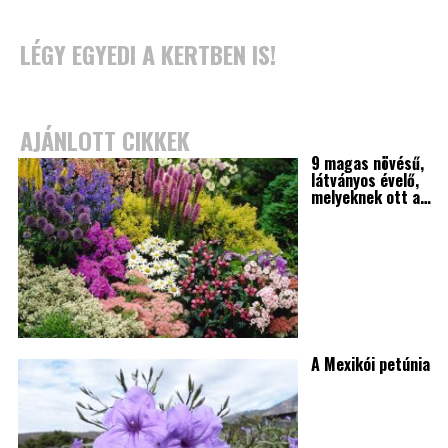
LÉGY EGYEDI A KERTBEN IS!
AJÁNLOTT CIKKEK
9 magas növésű,
látványos évelő,
melyeknek ott a…
A Mexikói petúnia