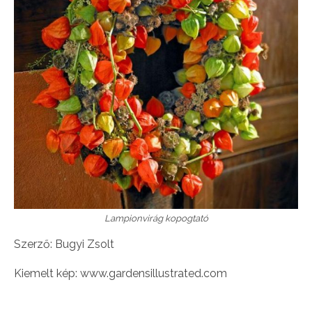
Lampionvirág kopogtató
Szerző: Bugyi Zsolt
Kiemelt kép: www.gardensillustrated.com