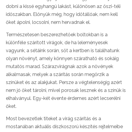
dobni a kissé egyhangú lakást, különösen az őszi-téli
időszakban. Előnyük még, hogy időtállóak, nem kell
őket ápolni, locsolni, nem hervadnak el.
Természetesen beszerezhetőek boltokban is a
különféle szárított virágok, de ha leleményesek
vagyunk, a sétáink során, sőt a kertben is találhatunk
olyan növényt, amely könnyen száratható és sokáig
mutatós marad. Szárazvirágnak azok a növények
alkalmasak, melyek a szárítás során megőrzik a
színüket és az alakjukat. Persze a végtelenségig azért
nem jó őket tárolni, mivel porosak lesznek és a színük is
elhalványul. Egy-két évente érdemes azért lecserélni
őket.
Most bevezetlek titeket a virág szárítás és a
mostanában aktuális díszkoszorú készítés rejtelmeibe