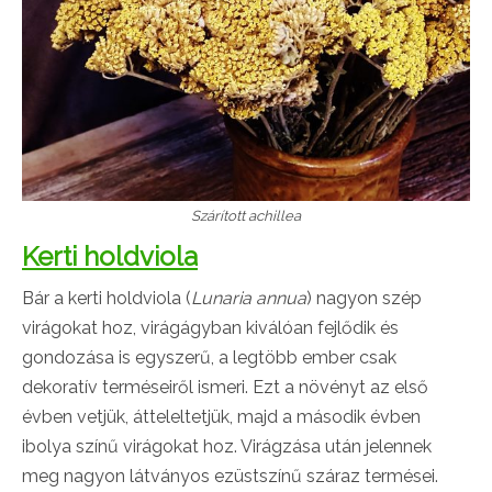
Szárított achillea
Kerti holdviola
Bár a kerti holdviola (
Lunaria annua
) nagyon szép
virágokat hoz, virágágyban kiválóan fejlődik és
gondozása is egyszerű, a legtöbb ember csak
dekoratív terméseiről ismeri. Ezt a növényt az első
évben vetjük, átteleltetjük, majd a második évben
ibolya színű virágokat hoz. Virágzása után jelennek
meg nagyon látványos ezüstszínű száraz termései.