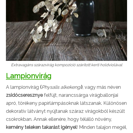
Extravagáns szárazvirág kompozíció szárított kerti holdviolával
Lampionvirág
A lampionvirág
(
Physalis alkekengi
)
, vagy más néven
zsidócseresznye
felfújt, narancssárga virágballonjai
apró, törékeny papírlámpásoknak látszanak. Különösen
dekoratív látványt nyújtanak száraz virágokból készült
csokrokban. Annak ellenére, hogy télálló növény,
kemény teleken takarást igényel
! Minden talajon megél,