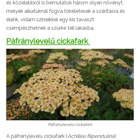
és közelebbről is bemutatok három olyan növényt,
melyek alkatuknál fogva tökéletesek a szárításra és
élénk, vidám színeikkel egy kis tavaszt
csempészhetnek a szürke téli lakásba.
Páfránylevelű cickafark
Páfránylevelű cickafark
A páfránylevelű cickafark (
Achillea filipendulina
)