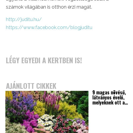
számok világában is otthon érzi magát.
http://juditu.hu/
https://www.facebook.com/
blogjuditu
LÉGY EGYEDI A KERTBEN IS!
AJÁNLOTT CIKKEK
9 magas növésű,
látványos évelő,
melyeknek ott a…