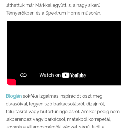
láthattuk már Márkkal együtt is, a nagy sikerű
Térnyerőkben és a Spektrum Home műsorán.
Blogján
sokféle izgalmas inspirációt oszt meg
olvasóival, legyen szó barkácsolásról, dizájnról,
felújításról vagy bútortuningolásról. Amikor pedig nem
lakberendez vagy barkácsol, matekból korrepetál,
ugyanis a villamosmérnöki végzettségű Judit a