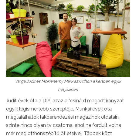
Varga Judit és McMenemy Márk az Otthon a kertben egyik
helyszínén
Judit évek óta a DIY, azaz a “csináld magad” irányzat
egyik legismertebb szereplője. Munkái évek óta
megtalálhatók lakberendezési magazinok oldalain,
szinte nincs olyan tv csatorna, ahol ne fordult volna
már meg otthonszépítő ötleteivel. Többek közt