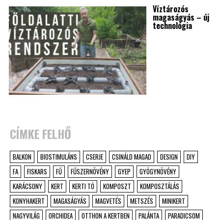
Víztározós
magaságyás – új
technológia
CÍMKE FELHŐ
BALKON
BIOSTIMULÁNS
CSERJE
CSINÁLD MAGAD
DESIGN
DIY
FA
FISKARS
FŰ
FŰSZERNÖVÉNY
GYEP
GYÓGYNÖVÉNY
KARÁCSONY
KERT
KERTI TÓ
KOMPOSZT
KOMPOSZTÁLÁS
KONYHAKERT
MAGASÁGYÁS
MAGVETÉS
METSZÉS
MINIKERT
NAGYVILÁG
ORCHIDEA
OTTHON A KERTBEN
PALÁNTA
PARADICSOM