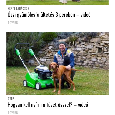
KERTI TANÁCSOK
Őszi gyümölcsfa ültetés 3 percben – videó
TOVÁBB...
GYEP
Hogyan kell nyírni a füvet ősszel? – videó
TOVÁBB...