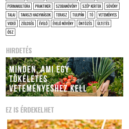
PERMAKULTÚRA
PRAKTIKER
SZOBANÖVÉNY
SZÉP KERTEK
SÖVÉNY
TALAJ
TAVASZI HAGYMÁSOK
TERASZ
TULIPÁN
TÓ
VETEMÉNYES
VIDEÓ
ZÖLDSÉG
ÉVELŐ
ÉVELŐ NÖVÉNY
ÖNTÖZÉS
ÜLTETÉS
ŐSZ
HIRDETÉS
EZ IS ÉRDEKELHET