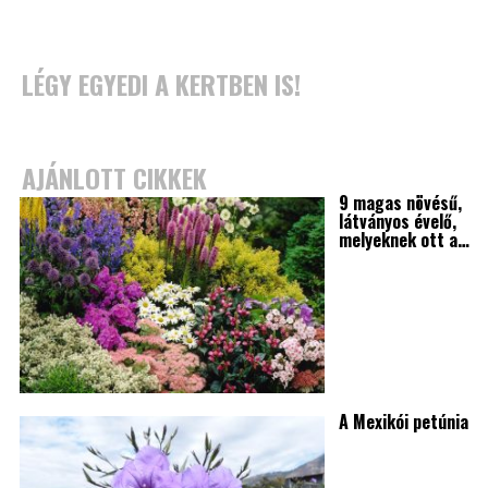
LÉGY EGYEDI A KERTBEN IS!
AJÁNLOTT CIKKEK
9 magas növésű,
látványos évelő,
melyeknek ott a…
A Mexikói petúnia