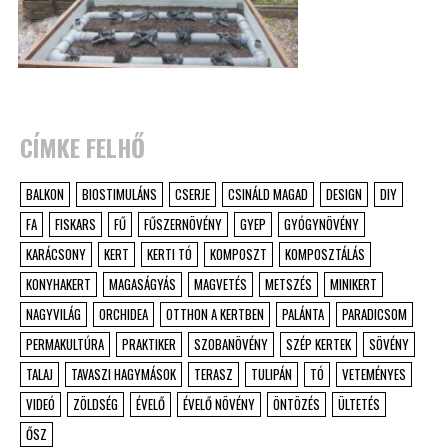
CÍMKE FELHŐ
BALKON
BIOSTIMULÁNS
CSERJE
CSINÁLD MAGAD
DESIGN
DIY
FA
FISKARS
FŰ
FŰSZERNÖVÉNY
GYEP
GYÓGYNÖVÉNY
KARÁCSONY
KERT
KERTI TÓ
KOMPOSZT
KOMPOSZTÁLÁS
KONYHAKERT
MAGASÁGYÁS
MAGVETÉS
METSZÉS
MINIKERT
NAGYVILÁG
ORCHIDEA
OTTHON A KERTBEN
PALÁNTA
PARADICSOM
PERMAKULTÚRA
PRAKTIKER
SZOBANÖVÉNY
SZÉP KERTEK
SÖVÉNY
TALAJ
TAVASZI HAGYMÁSOK
TERASZ
TULIPÁN
TÓ
VETEMÉNYES
VIDEÓ
ZÖLDSÉG
ÉVELŐ
ÉVELŐ NÖVÉNY
ÖNTÖZÉS
ÜLTETÉS
ŐSZ