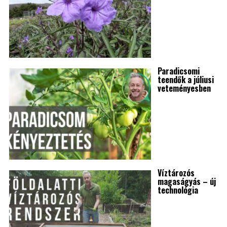
Paradicsomi
teendők a júliusi
veteményesben
Víztározós
magaságyás – új
technológia