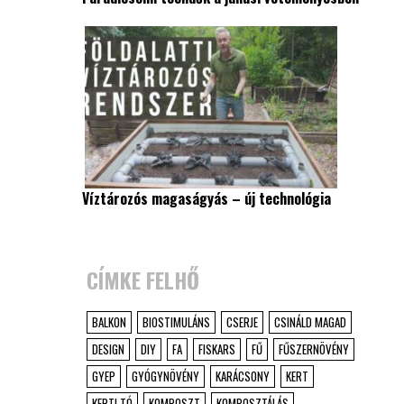
Víztározós magaságyás – új technológia
CÍMKE FELHŐ
BALKON
BIOSTIMULÁNS
CSERJE
CSINÁLD MAGAD
DESIGN
DIY
FA
FISKARS
FŰ
FŰSZERNÖVÉNY
GYEP
GYÓGYNÖVÉNY
KARÁCSONY
KERT
KERTI TÓ
KOMPOSZT
KOMPOSZTÁLÁS