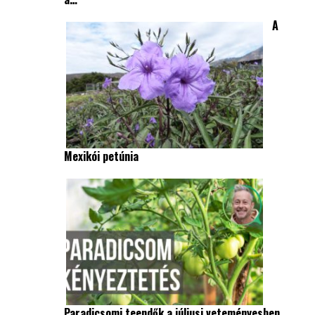
A
Mexikói petúnia
Paradicsomi teendők a júliusi veteményesben