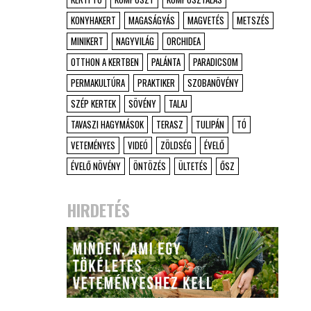
KONYHAKERT
MAGASÁGYÁS
MAGVETÉS
METSZÉS
MINIKERT
NAGYVILÁG
ORCHIDEA
OTTHON A KERTBEN
PALÁNTA
PARADICSOM
PERMAKULTÚRA
PRAKTIKER
SZOBANÖVÉNY
SZÉP KERTEK
SÖVÉNY
TALAJ
TAVASZI HAGYMÁSOK
TERASZ
TULIPÁN
TÓ
VETEMÉNYES
VIDEÓ
ZÖLDSÉG
ÉVELŐ
ÉVELŐ NÖVÉNY
ÖNTÖZÉS
ÜLTETÉS
ŐSZ
HIRDETÉS