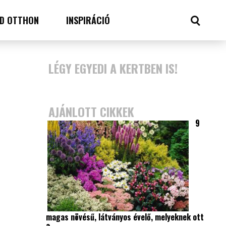
D OTTHON
INSPIRÁCIÓ
LÉGY EGYEDI A KERTBEN IS!
AJÁNLOTT CIKKEK
9
magas növésű, látványos évelő, melyeknek ott
a…