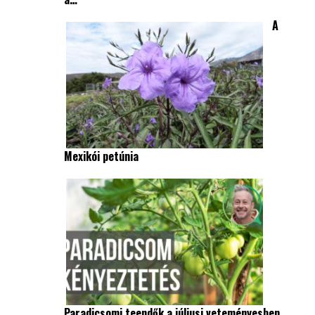
A
Mexikói petúnia
Paradicsomi teendők a júliusi veteményesben