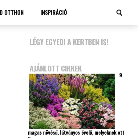
D OTTHON
INSPIRÁCIÓ
LÉGY EGYEDI A KERTBEN IS!
AJÁNLOTT CIKKEK
9
magas növésű, látványos évelő, melyeknek ott
a…