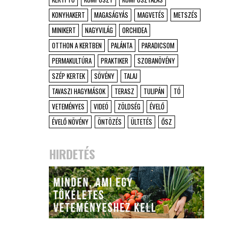
KONYHAKERT
MAGASÁGYÁS
MAGVETÉS
METSZÉS
MINIKERT
NAGYVILÁG
ORCHIDEA
OTTHON A KERTBEN
PALÁNTA
PARADICSOM
PERMAKULTÚRA
PRAKTIKER
SZOBANÖVÉNY
SZÉP KERTEK
SÖVÉNY
TALAJ
TAVASZI HAGYMÁSOK
TERASZ
TULIPÁN
TÓ
VETEMÉNYES
VIDEÓ
ZÖLDSÉG
ÉVELŐ
ÉVELŐ NÖVÉNY
ÖNTÖZÉS
ÜLTETÉS
ŐSZ
HIRDETÉS