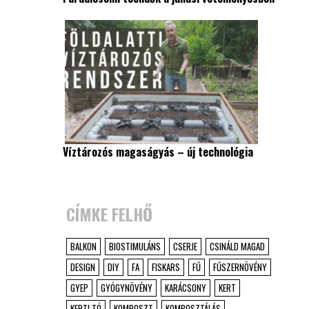
Víztározós magaságyás – új technológia
CÍMKE FELHŐ
BALKON
BIOSTIMULÁNS
CSERJE
CSINÁLD MAGAD
DESIGN
DIY
FA
FISKARS
FŰ
FŰSZERNÖVÉNY
GYEP
GYÓGYNÖVÉNY
KARÁCSONY
KERT
KERTI TÓ
KOMPOSZT
KOMPOSZTÁLÁS