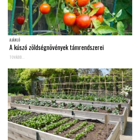
AJÁNLÓ
A kúszó zöldségnövények támrendszerei
TOVÁBB...