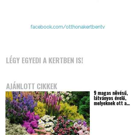
facebook.com/otthonakertbentv
LÉGY EGYEDI A KERTBEN IS!
AJÁNLOTT CIKKEK
9 magas növésű,
látványos évelő,
melyeknek ott a…