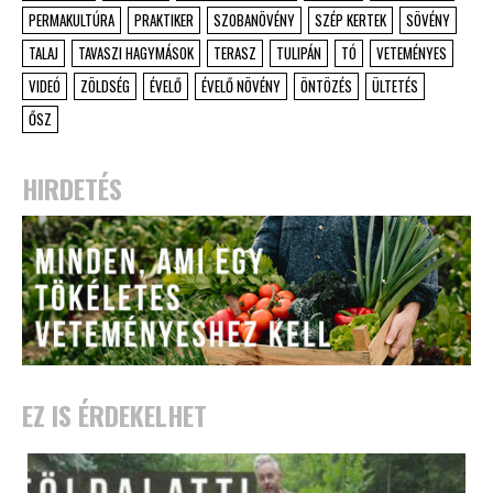
PERMAKULTÚRA
PRAKTIKER
SZOBANÖVÉNY
SZÉP KERTEK
SÖVÉNY
TALAJ
TAVASZI HAGYMÁSOK
TERASZ
TULIPÁN
TÓ
VETEMÉNYES
VIDEÓ
ZÖLDSÉG
ÉVELŐ
ÉVELŐ NÖVÉNY
ÖNTÖZÉS
ÜLTETÉS
ŐSZ
HIRDETÉS
EZ IS ÉRDEKELHET