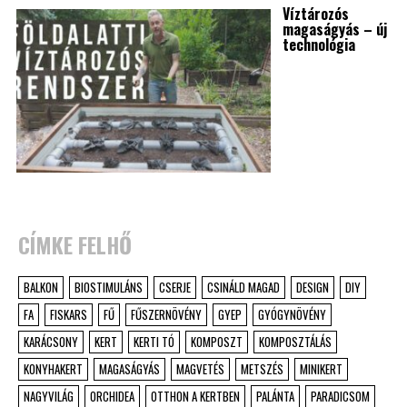
Víztározós
magaságyás – új
technológia
CÍMKE FELHŐ
BALKON
BIOSTIMULÁNS
CSERJE
CSINÁLD MAGAD
DESIGN
DIY
FA
FISKARS
FŰ
FŰSZERNÖVÉNY
GYEP
GYÓGYNÖVÉNY
KARÁCSONY
KERT
KERTI TÓ
KOMPOSZT
KOMPOSZTÁLÁS
KONYHAKERT
MAGASÁGYÁS
MAGVETÉS
METSZÉS
MINIKERT
NAGYVILÁG
ORCHIDEA
OTTHON A KERTBEN
PALÁNTA
PARADICSOM