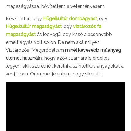
magaságyással bővítettem a veteményesem.
Készítettem egy
Hügelkultúr dombágyást
, egy
Hügelkultúr magaságyást
, egy
víztározós fa
magaságyást
és legvégül egy kissé alacsonyabb
emelt ágyás volt soron. De nem akármilyen!
Víztározós! M
egpróbáltam
minél kevesebb műanyag
elemet használni
, hogy azok számára is érdekes
legyen, akik szeretnék kerülni a szintetikus anyagokat a
kertjükben. Örömmel jelentem, hogy sikerült!