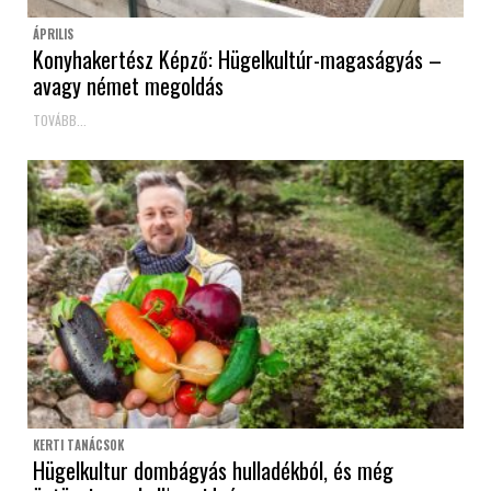
ÁPRILIS
Konyhakertész Képző: Hügelkultúr-magaságyás –
avagy német megoldás
TOVÁBB...
KERTI TANÁCSOK
Hügelkultur dombágyás hulladékból, és még