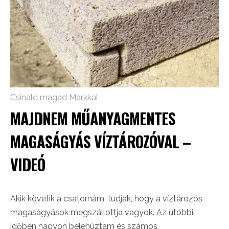
Csináld magad Márkkal
MAJDNEM MŰANYAGMENTES
MAGASÁGYÁS VÍZTÁROZÓVAL –
VIDEÓ
Akik követik a csatornám, tudják, hogy a víztározós
magaságyások megszállottja vagyok. Az utóbbi
időben nagyon belehúztam és számos