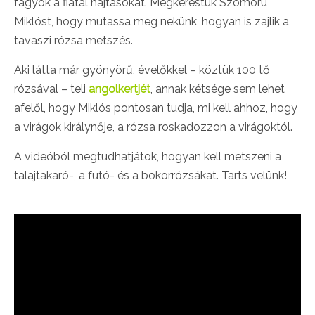
fagyok a fiatal hajtásokat. Megkerestük Szomoru
Miklóst, hogy mutassa meg nekünk, hogyan is zajlik a
tavaszi rózsa metszés.
Aki látta már gyönyörű, évelőkkel – köztük 100 tő
rózsával – teli
angolkertjét
, annak kétsége sem lehet
afelől, hogy Miklós pontosan tudja, mi kell ahhoz, hogy
a virágok királynője, a rózsa roskadozzon a virágoktól.
A videóból megtudhatjátok, hogyan kell metszeni a
talajtakaró-, a futó- és a bokorrózsákat. Tarts velünk!