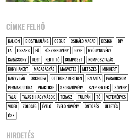
CÍMKE FELHŐ
BALKON
BIOSTIMULÁNS
CSERJE
CSINÁLD MAGAD
DESIGN
DIY
FA
FISKARS
FŰ
FŰSZERNÖVÉNY
GYEP
GYÓGYNÖVÉNY
KARÁCSONY
KERT
KERTI TÓ
KOMPOSZT
KOMPOSZTÁLÁS
KONYHAKERT
MAGASÁGYÁS
MAGVETÉS
METSZÉS
MINIKERT
NAGYVILÁG
ORCHIDEA
OTTHON A KERTBEN
PALÁNTA
PARADICSOM
PERMAKULTÚRA
PRAKTIKER
SZOBANÖVÉNY
SZÉP KERTEK
SÖVÉNY
TALAJ
TAVASZI HAGYMÁSOK
TERASZ
TULIPÁN
TÓ
VETEMÉNYES
VIDEÓ
ZÖLDSÉG
ÉVELŐ
ÉVELŐ NÖVÉNY
ÖNTÖZÉS
ÜLTETÉS
ŐSZ
HIRDETÉS