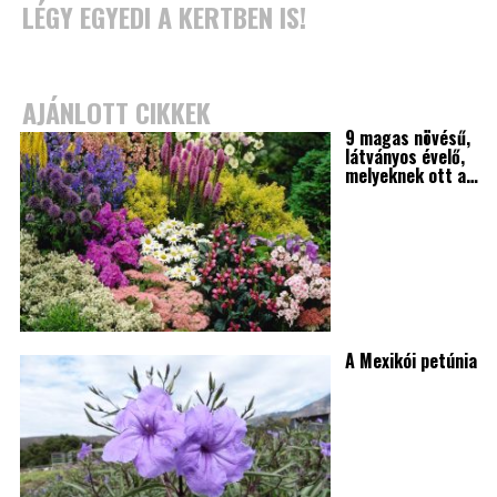
LÉGY EGYEDI A KERTBEN IS!
AJÁNLOTT CIKKEK
9 magas növésű,
látványos évelő,
melyeknek ott a…
A Mexikói petúnia