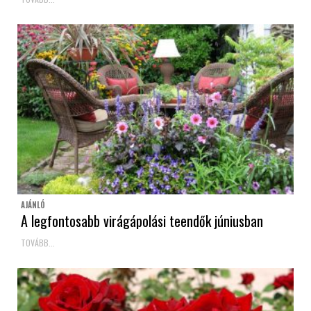
AJÁNLÓ
A legfontosabb virágápolási teendők júniusban
TOVÁBB...