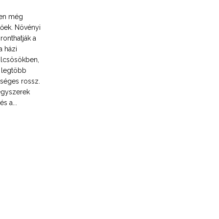
ben még
tőek. Növényi
ronthatják a
a házi
ölcsösökben,
a legtöbb
kséges rossz.
vegyszerek
s a...