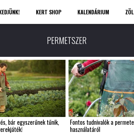
KEDJÜNK!
KERT SHOP
KALENDÁRIUM
ZÖL
PERMETSZER
és, bár egyszerűnek tűnik,
Fontos tudnivalók a permet
rekjáték!
használatáról