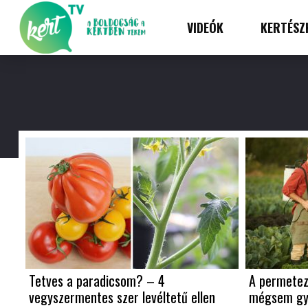
VIDEÓK
KERTÉSZ
Tetves a paradicsom? – 4
A permetez
vegyszermentes szer levéltetű ellen
mégsem gye