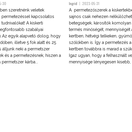
5-30
Ingrid
2023-05-31
ben szeretnénk veletek
A permetezőszerek a kiskertek
 permetezéssel kapcsolatos
sajnos csak nehezen nélkülözhe
tudnivalókat! A kiskerti
betegségek, károsítók komolyan 
egfontosabb szabályai
termés minőségét, mennyiségét 
k Az egyik alapvető dolog, hogy
kertben, hétvégi telkeken, gyüm
dőben, illetve 5 fok alatt és 25
szőlőkben is. Így a permetezés 
is álljunk neki a permetszer
kertben továbbra is marad a szü
k és a permetezésnek, hiszen a
Igaz ugyan, hogy a felhasznált 
 permetszer kárba...
mennyisége lényegesen kisebb, é