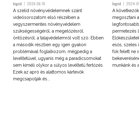
Ingrid
2026-06-19
Ingrid
2024-0
A szelíd növényvédelemnek szánt
A következők
videósorozatom első részében a
megosztani a
vegyszermentes növényvédelem
legfontosabb 
szükségességéről, a megelőzésről,
permetezés l
öntözésről, a talajvédelemről volt szó. Ebben
Előkészülete
a második részben egy igen gyakori
esős, szeles i
problémával foglalkozom, mégpedig a
fok felett ne 
levéltetűvel, ugyanis még a paradicsomokat
bekeveréséne
sem kíméli olykor a súlyos levéltetű fertőzés.
munkánk és a
Ezek az apró és alattomos kártevők
megcsapolják és...