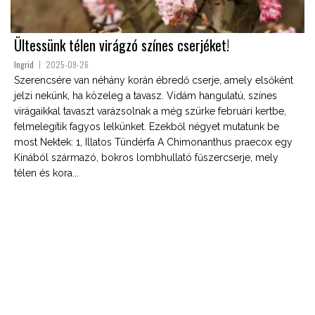
Ültessünk télen virágzó színes cserjéket!
Ingrid
2025-09-26
Szerencsére van néhány korán ébredő cserje, amely elsőként
jelzi nekünk, ha közeleg a tavasz. Vidám hangulatú, színes
virágaikkal tavaszt varázsolnak a még szürke februári kertbe,
felmelegítik fagyos lelkünket. Ezekből négyet mutatunk be
most Nektek: 1, Illatos Tündérfa A Chimonanthus praecox egy
Kínából származó, bokros lombhullató fűszercserje, mely
télen és kora...