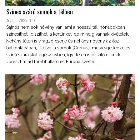
Színes szárú somok a télben
Zsolt
2025-11-17
Sajnos nem sok növény van, ami a hosszú téli hónapokban
színesítheti, díszítheti a kertünket, de mindig vannak kivételek.
Néhány télen is virágzó cserje és néhány növény az őszi
balkonládában, illetve a somok (Cornus), melyek jellegzetes
színű száraikkal egész évben, így télen is díszítő cserjék.
Jórészt mind lombhullató és Európa szerte...