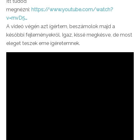
Itt tudod
megnézni:
https://www.youtube.com/watch?
v=rnvD5…
A videó végén azt ígértem, beszámolok majd a
későbbi fejleményekről. Igaz, kissé megkésve, de most
eleget teszek eme ígéretemnek.