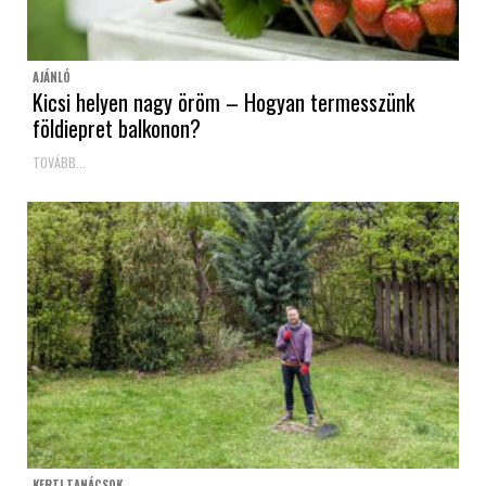
AJÁNLÓ
Kicsi helyen nagy öröm – Hogyan termesszünk
földiepret balkonon?
TOVÁBB...
KERTI TANÁCSOK