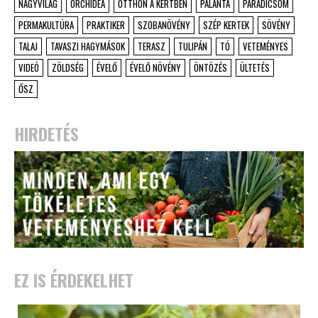
NAGYVILÁG
ORCHIDEA
OTTHON A KERTBEN
PALÁNTA
PARADICSOM
PERMAKULTÚRA
PRAKTIKER
SZOBANÖVÉNY
SZÉP KERTEK
SÖVÉNY
TALAJ
TAVASZI HAGYMÁSOK
TERASZ
TULIPÁN
TÓ
VETEMÉNYES
VIDEÓ
ZÖLDSÉG
ÉVELŐ
ÉVELŐ NÖVÉNY
ÖNTÖZÉS
ÜLTETÉS
ŐSZ
HIRDETÉS
EZ IS ÉRDEKELHET