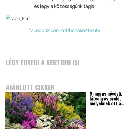
és légy a közösségünk tagja!
facebook.com/otthonakertbentv
LÉGY EGYEDI A KERTBEN IS!
AJÁNLOTT CIKKEK
9 magas növésű,
látványos évelő,
melyeknek ott a…