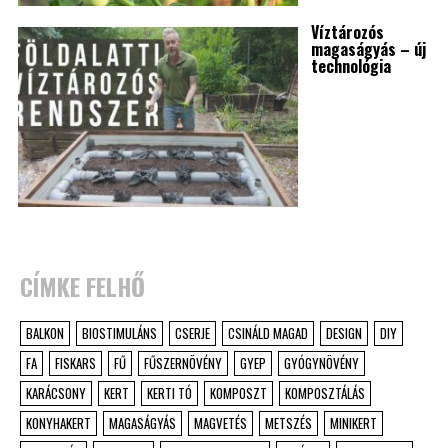
Víztározós
magaságyás – új
technológia
CÍMKE FELHŐ
BALKON
BIOSTIMULÁNS
CSERJE
CSINÁLD MAGAD
DESIGN
DIY
FA
FISKARS
FŰ
FŰSZERNÖVÉNY
GYEP
GYÓGYNÖVÉNY
KARÁCSONY
KERT
KERTI TÓ
KOMPOSZT
KOMPOSZTÁLÁS
KONYHAKERT
MAGASÁGYÁS
MAGVETÉS
METSZÉS
MINIKERT