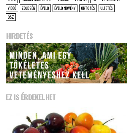
VIDEÓ
ZÖLDSÉG
ÉVELŐ
ÉVELŐ NÖVÉNY
ÖNTÖZÉS
ÜLTETÉS
ŐSZ
HIRDETÉS
EZ IS ÉRDEKELHET