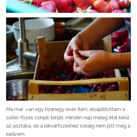
Ma már van egy tizenegy éves fiam, elsajátítottam a
sütés-főzés csínját-bínját, minden nap meleg étel kerül
az asztalra, de a lekvárfőzéshez sokáig nem jött meg a
kedvem.