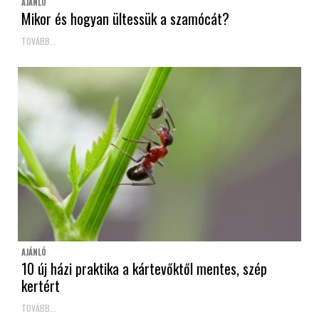
AJÁNLÓ
Mikor és hogyan ültessük a szamócát?
TOVÁBB...
AJÁNLÓ
10 új házi praktika a kártevőktől mentes, szép
kertért
TOVÁBB...