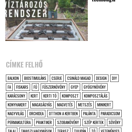
CÍMKE FELHŐ
BALKON
BIOSTIMULÁNS
CSERJE
CSINÁLD MAGAD
DESIGN
DIY
FA
FISKARS
FŰ
FŰSZERNÖVÉNY
GYEP
GYÓGYNÖVÉNY
KARÁCSONY
KERT
KERTI TÓ
KOMPOSZT
KOMPOSZTÁLÁS
KONYHAKERT
MAGASÁGYÁS
MAGVETÉS
METSZÉS
MINIKERT
NAGYVILÁG
ORCHIDEA
OTTHON A KERTBEN
PALÁNTA
PARADICSOM
PERMAKULTÚRA
PRAKTIKER
SZOBANÖVÉNY
SZÉP KERTEK
SÖVÉNY
TALAJ
TAVASZI HAGYMÁSOK
TERASZ
TULIPÁN
TÓ
VETEMÉNYES