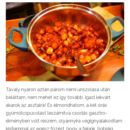
Tavaly nyáron aztán párom némi unszolása után
beláttam, nem mehet ez így tovább, igazi lekvárt
akarok az asztalra! És elmondhatom, a két órás
gyümölcspucolást leszámítva csodás gasztro-
élményben volt részem, olyannyira végignyalakodtam
kisfiammal az egész főzést, hogy a fejünk búbjáig