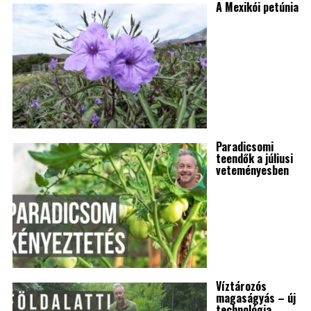
A Mexikói petúnia
Paradicsomi
teendők a júliusi
veteményesben
Víztározós
magaságyás – új
technológia