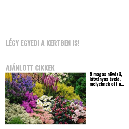
LÉGY EGYEDI A KERTBEN IS!
AJÁNLOTT CIKKEK
9 magas növésű,
látványos évelő,
melyeknek ott a…