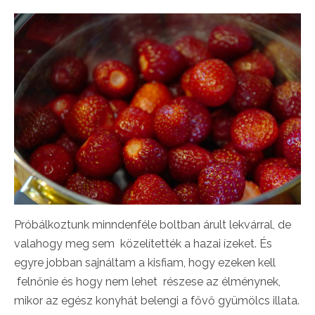
Próbálkoztunk minndenféle boltban árult lekvárral, de
valahogy meg sem közelítették a hazai ízeket. És
egyre jobban sajnáltam a kisfiam, hogy ezeken kell
felnőnie és hogy nem lehet részese az élménynek,
mikor az egész konyhát belengi a fővő gyümölcs illata.