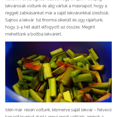
lekvárosak voltunk és alig vártuk a másnapot, hogy a
reggeli zabkásánkat már a saját lekvárunkkal ízesítsük.
Sajnos a lekvár túl finomra sikerült és úgy rájártunk,
hogy 3-4 hét alatt elfogyott az összes. Megint
mehettünk a boltba lekvárért.
Idén már résen voltunk, kiismerve saját lekvár – felvevő
kapacitásunkat dupla annyi epret vettünk, aminek a