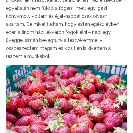
unokáknak is részt kellett vennünk, amihez emlékszem,
egyáltalán nem fűlött a fogam, mert egy igazi
könyvmoly voltam és éjjel-nappal csak olvasni
akartam. De mivel tudtam, hogy aztán egész évben
ezen a finom házi lekváron fogok élni – napi egy
üveggel simán bevágtunk a testvéremmel –
összeszedtem magam és kicsit én is kivettem a
részem a munkából.