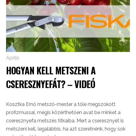
Április
HOGYAN KELL METSZENI A
CSERESZNYEFÁT? – VIDEÓ
Kosztka Ernő metsző-mester a tőle megszokott
profizmussal, mégis közérthetően avat be minket a
cseresznyefa metszés titkaiba. Mert a cseresznyét is
metszeni kell, legalábbis, ha azt szeretnénk, hogy sok