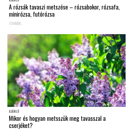
A rózsák tavaszi metszése – rózsabokor, rózsafa,
minirózsa, futórózsa
TOVÁBB...
AJÁNLÓ
Mikor és hogyan metsszük meg tavasszal a
cserjéket?