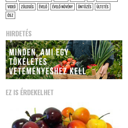
VIDEÓ
ZÖLDSÉG
ÉVELŐ
ÉVELŐ NÖVÉNY
ÖNTÖZÉS
ÜLTETÉS
ŐSZ
HIRDETÉS
EZ IS ÉRDEKELHET