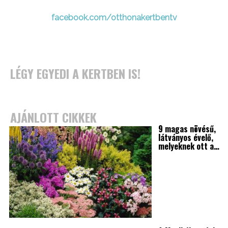
facebook.com/otthonakertbentv
LÉGY EGYEDI A KERTBEN IS!
AJÁNLOTT CIKKEK
9 magas növésű,
látványos évelő,
melyeknek ott a…