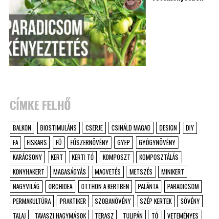
CÍMKE FELHŐ
BALKON
BIOSTIMULÁNS
CSERJE
CSINÁLD MAGAD
DESIGN
DIY
FA
FISKARS
FŰ
FŰSZERNÖVÉNY
GYEP
GYÓGYNÖVÉNY
KARÁCSONY
KERT
KERTI TÓ
KOMPOSZT
KOMPOSZTÁLÁS
KONYHAKERT
MAGASÁGYÁS
MAGVETÉS
METSZÉS
MINIKERT
NAGYVILÁG
ORCHIDEA
OTTHON A KERTBEN
PALÁNTA
PARADICSOM
PERMAKULTÚRA
PRAKTIKER
SZOBANÖVÉNY
SZÉP KERTEK
SÖVÉNY
TALAJ
TAVASZI HAGYMÁSOK
TERASZ
TULIPÁN
TÓ
VETEMÉNYES