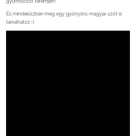
gyümölcsöt teremjen!
És mindeközben még egy gyönyörű magyar szót is
tanulhatsz:-)