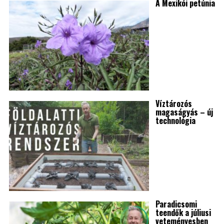
A Mexikói petúnia
Víztározós
magaságyás – új
technológia
Paradicsomi
teendők a júliusi
veteményesben