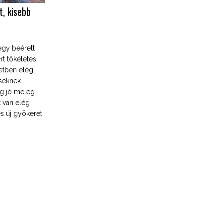
t, kisebb
egy beérett
rt tökéletes
setben elég
éseknek
ég jó meleg
 van elég
s új gyökeret