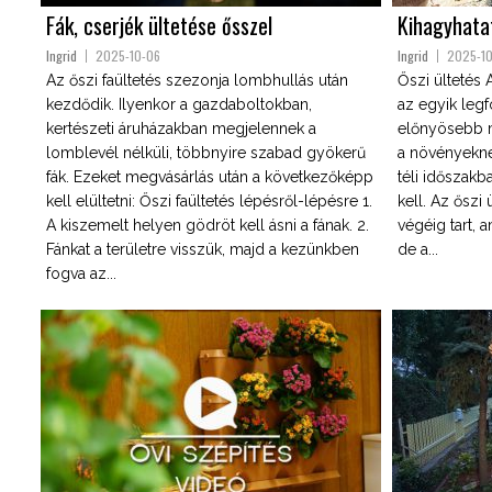
Fák, cserjék ültetése ősszel
Kihagyhatat
Ingrid
2025-10-06
Ingrid
2025-1
Az őszi faültetés szezonja lombhullás után
Őszi ültetés 
kezdődik. Ilyenkor a gazdaboltokban,
az egyik legf
kertészeti áruházakban megjelennek a
előnyösebb mo
lomblevél nélküli, többnyire szabad gyökerű
a növényekne
fák. Ezeket megvásárlás után a következőképp
téli időszakb
kell elültetni: Őszi faültetés lépésről-lépésre 1.
kell. Az őszi
A kiszemelt helyen gödröt kell ásni a fának. 2.
végéig tart, 
Fánkat a területre visszük, majd a kezünkben
de a...
fogva az...