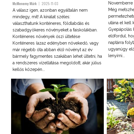
Novemberre is
McMenemy Márk
2025-11-03
Még metszhet
A válasz igen, azonban egyáltalán nem
permetezhetün
mindegy, mit! A kínálat széles:
utána el kell 
választhatunk konténeres, földlabdás és
Gyepápolás 
szabadgyökeres növényeket a faiskolákban.
előfordul, ho
Konténeres növények őszi ültetése
naptárra foly
Konténeres (azaz edényben növekedő, vagy
ugyanúgy elő 
már régebb óta abban élő) növényt az év
lenyírni...
bármely fagymentes szakában lehet ültetni, ha
a rendszeres vízellátása megoldott, akár július
kellős közepén...