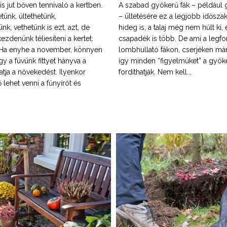
 jut bőven tennivaló a kertben.
A szabad gyökerű fák – például
ünk, ültethetünk,
– ültetésére ez a legjobb időszak
k, vethetünk is ezt, azt, de
hideg is, a talaj még nem hűlt ki, 
kezdenünk téliesíteni a kertet.
csapadék is több. De ami a legfo
Ha enyhe a november, könnyen
lombhullató fákon, cserjéken má
gy a füvünk fittyet hányva a
így minden “figyelmüket” a gyö
tatja a növekedést. Ilyenkor
fordíthatják. Nem kell...
lehet venni a fűnyírót és