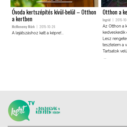
Óvoda kertszépítés kívül-belül – Otthon
Otthon a ke
a kertben
Ingrid
2015-10
Az Otthon a 
McMenemy Márk
2015-10-26
kedveskedik e
A lejátszáshoz katt a képre!...
Lesz rengeteg
tesztelem a v
Tartsatok vel
...