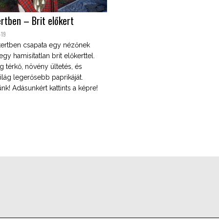
rtben – Brit előkert
-19
kertben csapata egy nézőnek
gy hamisítatlan brit előkerttel.
 térkő, növény ültetés, és
ilág legerősebb paprikáját.
ünk! Adásunkért kattints a képre!