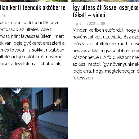
lan kerti teendők októberre
Így ültess át ősszel cserjéke
fákat! – videó
0-04
Az októberi kerti teendők közül
Ingrid
2023-10-09
ontosabb az ültetés. Azért
Minden kertben előfordul, hogy 
st, mint tavasszal ültetni, mert
növényt át kell ültetni. Az ősz azé
k van ideje gyökeret ereszteni a
időszak az átültetésre, mert jó e
an és locsolni is sokkal ritkábban
nedves a talaj a gyakoribb esőz
 ültetés ideje októbertől novemer
köszönhetően. A föld viszont m
amikor a levelek már lehullottak,
az őszi naptól, így növényünknek
ideje arra, hogy megtelepedjen é
fejlesszen....