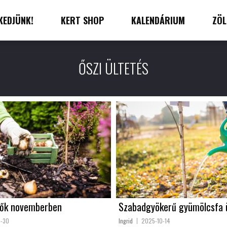
KEDJÜNK!
KERT SHOP
KALENDÁRIUM
ZÖL
ŐSZI ÜLTETÉS
dők novemberben
Szabadgyökerű gyümölcsfa 
0-30
Ingrid
2025-10-14