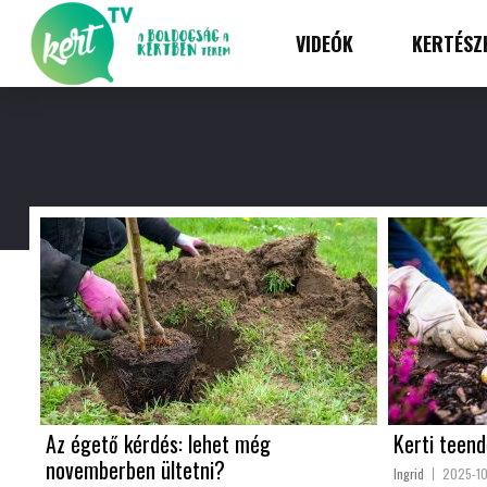
VIDEÓK
KERTÉSZ
Az égető kérdés: lehet még
Kerti teen
novemberben ültetni?
Ingrid
2025-1