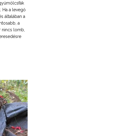
 gyümölcsfák
. Ha a levegő
és általában a
ntosabb, a
r nincs lomb,
keresedésre