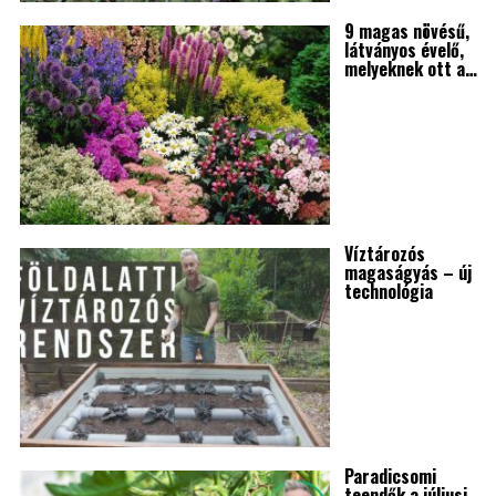
9 magas növésű,
látványos évelő,
melyeknek ott a…
Víztározós
magaságyás – új
technológia
Paradicsomi
teendők a júliusi