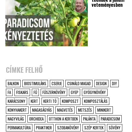
veteményesben
CÍMKE FELHŐ
BALKON
BIOSTIMULÁNS
CSERJE
CSINÁLD MAGAD
DESIGN
DIY
FA
FISKARS
FŰ
FŰSZERNÖVÉNY
GYEP
GYÓGYNÖVÉNY
KARÁCSONY
KERT
KERTI TÓ
KOMPOSZT
KOMPOSZTÁLÁS
KONYHAKERT
MAGASÁGYÁS
MAGVETÉS
METSZÉS
MINIKERT
NAGYVILÁG
ORCHIDEA
OTTHON A KERTBEN
PALÁNTA
PARADICSOM
PERMAKULTÚRA
PRAKTIKER
SZOBANÖVÉNY
SZÉP KERTEK
SÖVÉNY