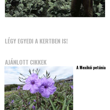
LÉGY EGYEDI A KERTBEN IS!
AJÁNLOTT CIKKEK
A Mexikói petúnia