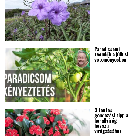
Paradicsomi
teendők a júliusi
veteményesben
3 fontos
gondozási tipp a
korallvirág
hosszú
virágzásához