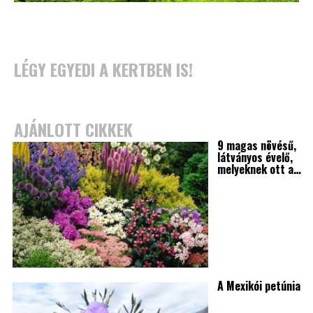
LÉGY EGYEDI A KERTBEN IS!
AJÁNLOTT CIKKEK
9 magas növésű,
látványos évelő,
melyeknek ott a…
A Mexikói petúnia