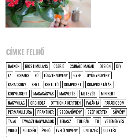
CÍMKE FELHŐ
BALKON
BIOSTIMULÁNS
CSERJE
CSINÁLD MAGAD
DESIGN
DIY
FA
FISKARS
FŰ
FŰSZERNÖVÉNY
GYEP
GYÓGYNÖVÉNY
KARÁCSONY
KERT
KERTI TÓ
KOMPOSZT
KOMPOSZTÁLÁS
KONYHAKERT
MAGASÁGYÁS
MAGVETÉS
METSZÉS
MINIKERT
NAGYVILÁG
ORCHIDEA
OTTHON A KERTBEN
PALÁNTA
PARADICSOM
PERMAKULTÚRA
PRAKTIKER
SZOBANÖVÉNY
SZÉP KERTEK
SÖVÉNY
TALAJ
TAVASZI HAGYMÁSOK
TERASZ
TULIPÁN
TÓ
VETEMÉNYES
VIDEÓ
ZÖLDSÉG
ÉVELŐ
ÉVELŐ NÖVÉNY
ÖNTÖZÉS
ÜLTETÉS