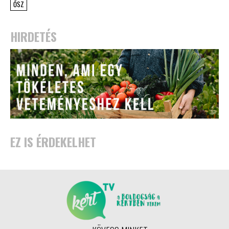
ŐSZ
HIRDETÉS
EZ IS ÉRDEKELHET