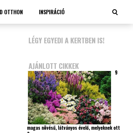
D OTTHON
INSPIRÁCIÓ
LÉGY EGYEDI A KERTBEN IS!
AJÁNLOTT CIKKEK
9
magas növésű, látványos évelő, melyeknek ott
a…