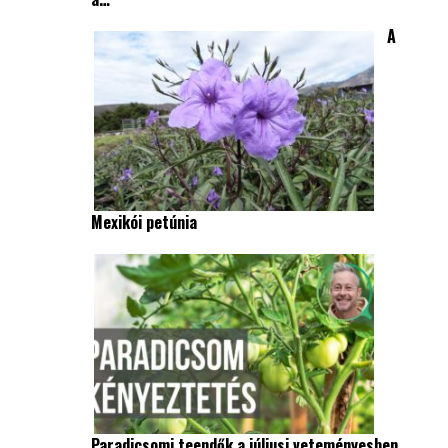
A
Mexikói petúnia
Paradicsomi teendők a júliusi veteményesben