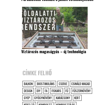
Víztározós magaságyás – új technológia
CÍMKE FELHŐ
BALKON
BIOSTIMULÁNS
CSERJE
CSINÁLD MAGAD
DESIGN
DIY
FA
FISKARS
FŰ
FŰSZERNÖVÉNY
GYEP
GYÓGYNÖVÉNY
KARÁCSONY
KERT
KERTI TÓ
KOMPOSZT
KOMPOSZTÁLÁS