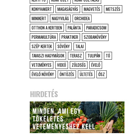
KONYHAKERT
MAGASÁGYÁS
MAGVETÉS
METSZÉS
MINIKERT
NAGYVILÁG
ORCHIDEA
OTTHON A KERTBEN
PALÁNTA
PARADICSOM
PERMAKULTÚRA
PRAKTIKER
SZOBANÖVÉNY
SZÉP KERTEK
SÖVÉNY
TALAJ
TAVASZI HAGYMÁSOK
TERASZ
TULIPÁN
TÓ
VETEMÉNYES
VIDEÓ
ZÖLDSÉG
ÉVELŐ
ÉVELŐ NÖVÉNY
ÖNTÖZÉS
ÜLTETÉS
ŐSZ
HIRDETÉS