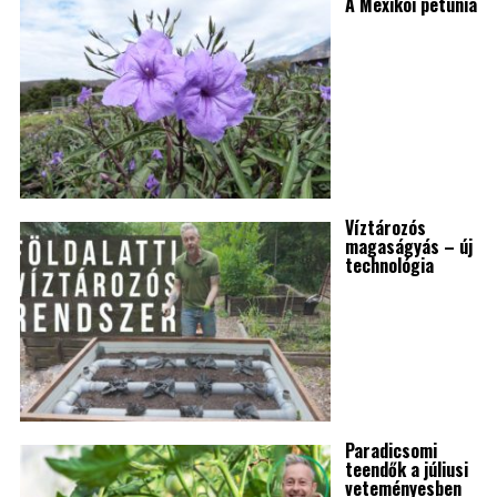
A Mexikói petúnia
Víztározós
magaságyás – új
technológia
Paradicsomi
teendők a júliusi
veteményesben