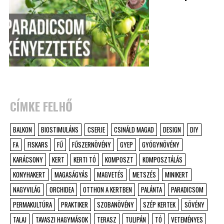
CÍMKE FELHŐ
BALKON
BIOSTIMULÁNS
CSERJE
CSINÁLD MAGAD
DESIGN
DIY
FA
FISKARS
FŰ
FŰSZERNÖVÉNY
GYEP
GYÓGYNÖVÉNY
KARÁCSONY
KERT
KERTI TÓ
KOMPOSZT
KOMPOSZTÁLÁS
KONYHAKERT
MAGASÁGYÁS
MAGVETÉS
METSZÉS
MINIKERT
NAGYVILÁG
ORCHIDEA
OTTHON A KERTBEN
PALÁNTA
PARADICSOM
PERMAKULTÚRA
PRAKTIKER
SZOBANÖVÉNY
SZÉP KERTEK
SÖVÉNY
TALAJ
TAVASZI HAGYMÁSOK
TERASZ
TULIPÁN
TÓ
VETEMÉNYES