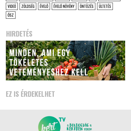
VIDEÓ
ZÖLDSÉG
ÉVELŐ
ÉVELŐ NÖVÉNY
ÖNTÖZÉS
ÜLTETÉS
ŐSZ
HIRDETÉS
EZ IS ÉRDEKELHET