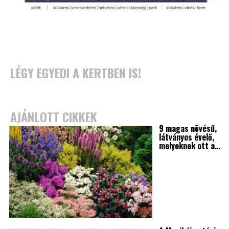
LÉGY EGYEDI A KERTBEN IS!
AJÁNLOTT CIKKEK
9 magas növésű,
látványos évelő,
melyeknek ott a…