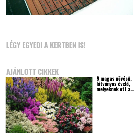
LÉGY EGYEDI A KERTBEN IS!
AJÁNLOTT CIKKEK
9 magas növésű,
látványos évelő,
melyeknek ott a…