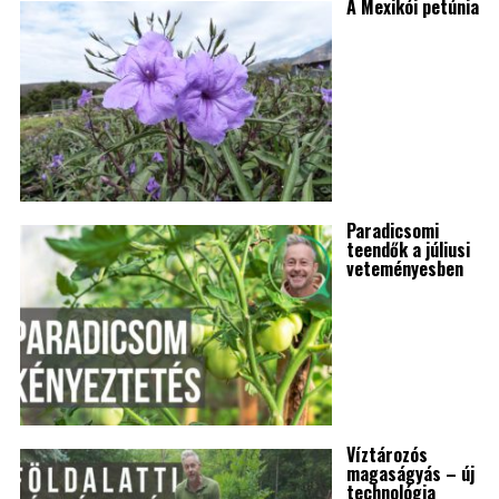
A Mexikói petúnia
Paradicsomi
teendők a júliusi
veteményesben
Víztározós
magaságyás – új
technológia