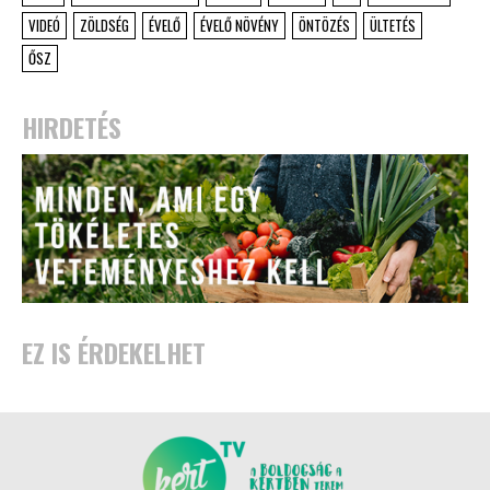
VIDEÓ
ZÖLDSÉG
ÉVELŐ
ÉVELŐ NÖVÉNY
ÖNTÖZÉS
ÜLTETÉS
ŐSZ
HIRDETÉS
EZ IS ÉRDEKELHET