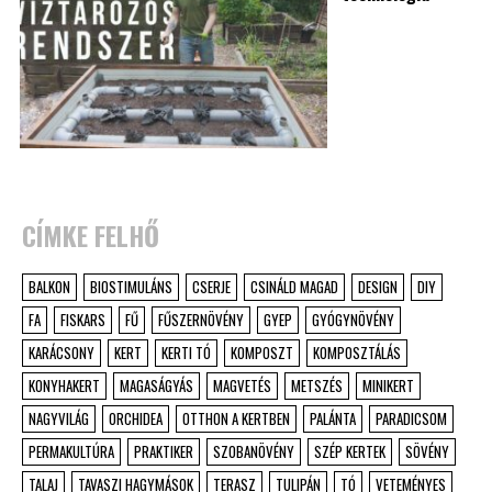
CÍMKE FELHŐ
BALKON
BIOSTIMULÁNS
CSERJE
CSINÁLD MAGAD
DESIGN
DIY
FA
FISKARS
FŰ
FŰSZERNÖVÉNY
GYEP
GYÓGYNÖVÉNY
KARÁCSONY
KERT
KERTI TÓ
KOMPOSZT
KOMPOSZTÁLÁS
KONYHAKERT
MAGASÁGYÁS
MAGVETÉS
METSZÉS
MINIKERT
NAGYVILÁG
ORCHIDEA
OTTHON A KERTBEN
PALÁNTA
PARADICSOM
PERMAKULTÚRA
PRAKTIKER
SZOBANÖVÉNY
SZÉP KERTEK
SÖVÉNY
TALAJ
TAVASZI HAGYMÁSOK
TERASZ
TULIPÁN
TÓ
VETEMÉNYES