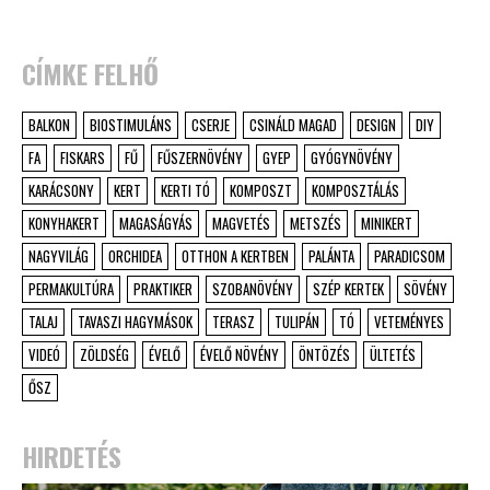
CÍMKE FELHŐ
BALKON
BIOSTIMULÁNS
CSERJE
CSINÁLD MAGAD
DESIGN
DIY
FA
FISKARS
FŰ
FŰSZERNÖVÉNY
GYEP
GYÓGYNÖVÉNY
KARÁCSONY
KERT
KERTI TÓ
KOMPOSZT
KOMPOSZTÁLÁS
KONYHAKERT
MAGASÁGYÁS
MAGVETÉS
METSZÉS
MINIKERT
NAGYVILÁG
ORCHIDEA
OTTHON A KERTBEN
PALÁNTA
PARADICSOM
PERMAKULTÚRA
PRAKTIKER
SZOBANÖVÉNY
SZÉP KERTEK
SÖVÉNY
TALAJ
TAVASZI HAGYMÁSOK
TERASZ
TULIPÁN
TÓ
VETEMÉNYES
VIDEÓ
ZÖLDSÉG
ÉVELŐ
ÉVELŐ NÖVÉNY
ÖNTÖZÉS
ÜLTETÉS
ŐSZ
HIRDETÉS