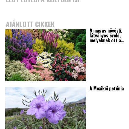
AJÁNLOTT CIKKEK
9 magas növésű,
látványos évelő,
melyeknek ott a…
A Mexikói petúnia