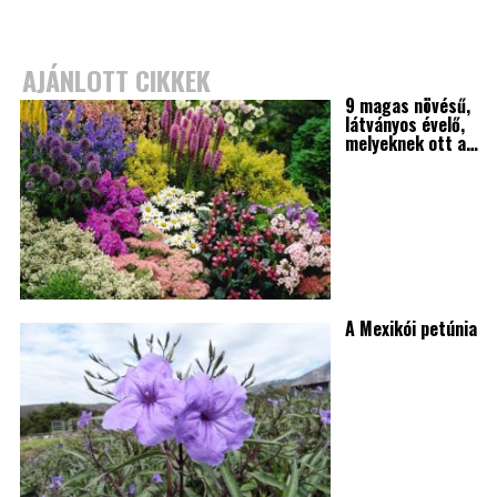
AJÁNLOTT CIKKEK
9 magas növésű,
látványos évelő,
melyeknek ott a…
A Mexikói petúnia