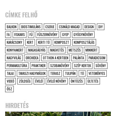
CÍMKE FELHŐ
BALKON
BIOSTIMULÁNS
CSERJE
CSINÁLD MAGAD
DESIGN
DIY
FA
FISKARS
FŰ
FŰSZERNÖVÉNY
GYEP
GYÓGYNÖVÉNY
KARÁCSONY
KERT
KERTI TÓ
KOMPOSZT
KOMPOSZTÁLÁS
KONYHAKERT
MAGASÁGYÁS
MAGVETÉS
METSZÉS
MINIKERT
NAGYVILÁG
ORCHIDEA
OTTHON A KERTBEN
PALÁNTA
PARADICSOM
PERMAKULTÚRA
PRAKTIKER
SZOBANÖVÉNY
SZÉP KERTEK
SÖVÉNY
TALAJ
TAVASZI HAGYMÁSOK
TERASZ
TULIPÁN
TÓ
VETEMÉNYES
VIDEÓ
ZÖLDSÉG
ÉVELŐ
ÉVELŐ NÖVÉNY
ÖNTÖZÉS
ÜLTETÉS
ŐSZ
HIRDETÉS