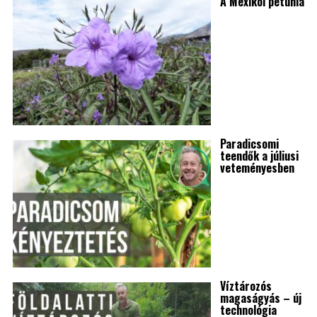
A Mexikói petúnia
Paradicsomi
teendők a júliusi
veteményesben
Víztározós
magaságyás – új
technológia