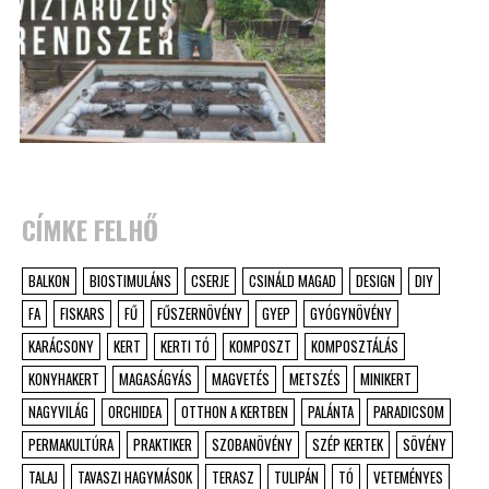
CÍMKE FELHŐ
BALKON
BIOSTIMULÁNS
CSERJE
CSINÁLD MAGAD
DESIGN
DIY
FA
FISKARS
FŰ
FŰSZERNÖVÉNY
GYEP
GYÓGYNÖVÉNY
KARÁCSONY
KERT
KERTI TÓ
KOMPOSZT
KOMPOSZTÁLÁS
KONYHAKERT
MAGASÁGYÁS
MAGVETÉS
METSZÉS
MINIKERT
NAGYVILÁG
ORCHIDEA
OTTHON A KERTBEN
PALÁNTA
PARADICSOM
PERMAKULTÚRA
PRAKTIKER
SZOBANÖVÉNY
SZÉP KERTEK
SÖVÉNY
TALAJ
TAVASZI HAGYMÁSOK
TERASZ
TULIPÁN
TÓ
VETEMÉNYES