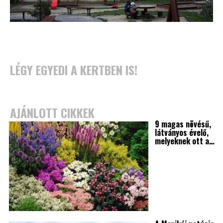
LÉGY EGYEDI A KERTBEN IS!
AJÁNLOTT CIKKEK
9 magas növésű,
látványos évelő,
melyeknek ott a…