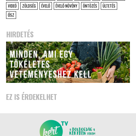
VIDEÓ
ZÖLDSÉG
ÉVELŐ
ÉVELŐ NÖVÉNY
ÖNTÖZÉS
ÜLTETÉS
ŐSZ
HIRDETÉS
EZ IS ÉRDEKELHET