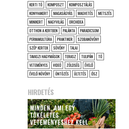
KERTI TÓ
KOMPOSZT
KOMPOSZTÁLÁS
KONYHAKERT
MAGASÁGYÁS
MAGVETÉS
METSZÉS
MINIKERT
NAGYVILÁG
ORCHIDEA
OTTHON A KERTBEN
PALÁNTA
PARADICSOM
PERMAKULTÚRA
PRAKTIKER
SZOBANÖVÉNY
SZÉP KERTEK
SÖVÉNY
TALAJ
TAVASZI HAGYMÁSOK
TERASZ
TULIPÁN
TÓ
VETEMÉNYES
VIDEÓ
ZÖLDSÉG
ÉVELŐ
ÉVELŐ NÖVÉNY
ÖNTÖZÉS
ÜLTETÉS
ŐSZ
HIRDETÉS