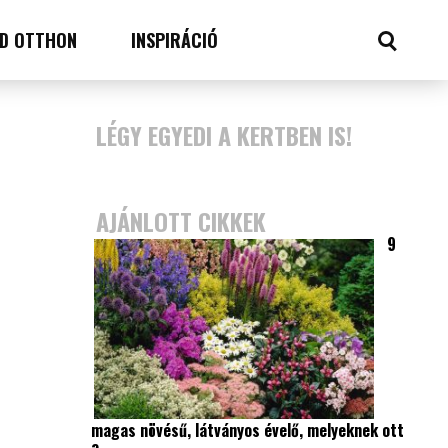
D OTTHON
INSPIRÁCIÓ
LÉGY EGYEDI A KERTBEN IS!
AJÁNLOTT CIKKEK
9
magas növésű, látványos évelő, melyeknek ott
a…