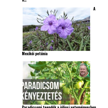
A
Mexikói petúnia
Paradicsomi teendők a júliusi veteményesben