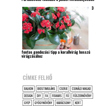
3
fontos gondozási tipp a korallvirág hosszú
virágzásához
CÍMKE FELHŐ
BALKON
BIOSTIMULÁNS
CSERJE
CSINÁLD MAGAD
DESIGN
DIY
FA
FISKARS
FŰ
FŰSZERNÖVÉNY
GYEP
GYÓGYNÖVÉNY
KARÁCSONY
KERT