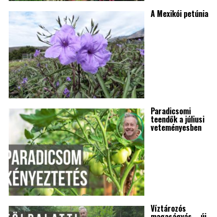
A Mexikói petúnia
Paradicsomi
teendők a júliusi
veteményesben
Víztározós
magaságyás – új