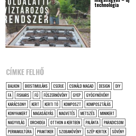
technológia
CÍMKE FELHŐ
BALKON
BIOSTIMULÁNS
CSERJE
CSINÁLD MAGAD
DESIGN
DIY
FA
FISKARS
FŰ
FŰSZERNÖVÉNY
GYEP
GYÓGYNÖVÉNY
KARÁCSONY
KERT
KERTI TÓ
KOMPOSZT
KOMPOSZTÁLÁS
KONYHAKERT
MAGASÁGYÁS
MAGVETÉS
METSZÉS
MINIKERT
NAGYVILÁG
ORCHIDEA
OTTHON A KERTBEN
PALÁNTA
PARADICSOM
PERMAKULTÚRA
PRAKTIKER
SZOBANÖVÉNY
SZÉP KERTEK
SÖVÉNY