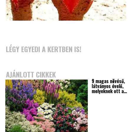
LÉGY EGYEDI A KERTBEN IS!
AJÁNLOTT CIKKEK
9 magas növésű,
látványos évelő,
melyeknek ott a…