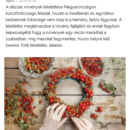
Ingrid
2025-10-24
A dézsás növények teleltetése Magyarországon
kulcsfontosságú feladat, hiszen a mediterrán és egzotikus
kedvencek többsége nem bírja ki a kemény, tartós fagyokat. A
teleltetés megtervezése a növény fajtájától és annak fagytűrő
képességétől függ: a növények egy része maradhat a
szabadban, míg másokat fagymentes, hűvös helyre kell
bevinni. Kinti teleltetés: takarás...