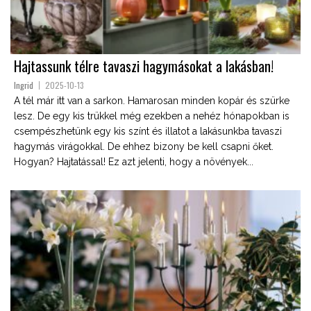
Hajtassunk télre tavaszi hagymásokat a lakásban!
Ingrid
2025-10-13
A tél már itt van a sarkon. Hamarosan minden kopár és szürke
lesz. De egy kis trükkel még ezekben a nehéz hónapokban is
csempészhetünk egy kis színt és illatot a lakásunkba tavaszi
hagymás virágokkal. De ehhez bizony be kell csapni őket.
Hogyan? Hajtatással! Ez azt jelenti, hogy a növények...