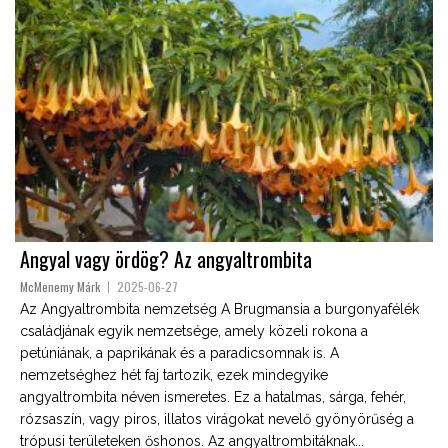
Angyal vagy ördög? Az angyaltrombita
McMenemy Márk
2025-06-27
Az Angyaltrombita nemzetség A Brugmansia a burgonyafélék
családjának egyik nemzetsége, amely közeli rokona a
petúniának, a paprikának és a paradicsomnak is. A
nemzetséghez hét faj tartozik, ezek mindegyike
angyaltrombita néven ismeretes. Ez a hatalmas, sárga, fehér,
rózsaszín, vagy piros, illatos virágokat nevelő gyönyörűség a
trópusi területeken őshonos. Az angyaltrombitáknak...