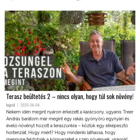
Terasz beültetés 2 – nincs olyan, hogy túl sok növény!
Ingrid
2025-06-04
Nekem idén megint nyáron érkezett a karácsony, ugyanis Treer
András barátom már megint egy rakás gyönyörű egynyári és
évelő növényt hozott a teraszunkra – köztük egy elképesztő
hortenziát. Hogy miért? Hogy mindenki láthassa, hogy
mennyire feldobják a környezetet a szép növények, virágok!