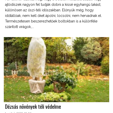
ajtódíszek nagyon fel tudják dobni a kissé egyhangú lakást,
különösen az őszi-téli időszakban. Előnyük még, hogy
időtállóak, nem kell őket ápolni, locsolni, nem hervadnak el.
Természetesen beszerezhetőek boltokban is a különféle
szárított virágok,...
Dézsás növények téli védelme