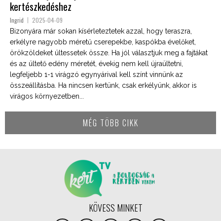
kertészkedéshez
Ingrid
2025-04-09
Bizonyára már sokan kísérleteztetek azzal, hogy teraszra,
erkélyre nagyobb méretű cserepekbe, kaspókba évelőket,
örökzöldeket ültessetek össze. Ha jól választjuk meg a fajtákat
és az ültető edény méretét, évekig nem kell újraültetni,
legfeljebb 1-1 virágzó egynyárival kell színt vinnünk az
összeállításba. Ha nincsen kertünk, csak erkélyünk, akkor is
virágos környezetben...
MÉG TÖBB CIKK
KÖVESS MINKET