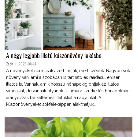
A négy legjobb illatú kúszónövény lakásba
Zsolt
2025-08-14
A növényeket nem csak azért tartjuk, mert szépek. Nagyon sok
növény van, ami a szobában is tartható és ráadásul erősen
illatos is. Vannak, amik hosszú hónapokig ontják az illatos
virágaikat, de vannak olyanok is, amik a szürke téli hónapokban
aranyozzák be kellemes illatukkal a napjainkat. A
kúszónövényeket sokféleképpen alakíthatjuk,...