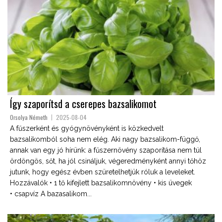
Így szaporítsd a cserepes bazsalikomot
Orsolya Németh
2025-08-04
A fűszerként és gyógynövényként is közkedvelt
bazsalikomból soha nem elég. Aki nagy bazsalikom-függő,
annak van egy jó hírünk: a fűszernövény szaporítása nem túl
ördöngös, sőt, ha jól csináljuk, végeredményként annyi tőhöz
jutunk, hogy egész évben szüretelhetjük róluk a leveleket.
Hozzávalók • 1 tő kifejlett bazsalikomnövény • kis üvegek
• csapvíz A bazasalikom...