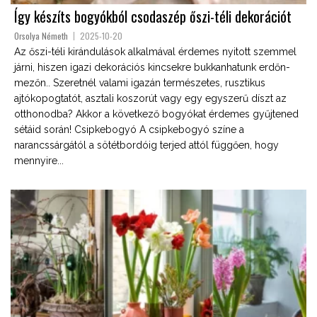
Így készíts bogyókból csodaszép őszi-téli dekorációt
Orsolya Németh
2025-10-20
Az őszi-téli kirándulások alkalmával érdemes nyitott szemmel
járni, hiszen igazi dekorációs kincsekre bukkanhatunk erdőn-
mezőn.. Szeretnél valami igazán természetes, rusztikus
ajtókopogtatót, asztali koszorút vagy egy egyszerű díszt az
otthonodba? Akkor a következő bogyókat érdemes gyűjtened
sétáid során! Csipkebogyó A csipkebogyó színe a
narancssárgától a sötétbordóig terjed attól függően, hogy
mennyire...