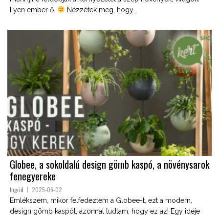
Ilyen ember ő.
Nézzétek meg, hogy...
Globee, a sokoldalú design gömb kaspó, a növénysarok
fenegyereke
Ingrid
2025-06-02
Emlékszem, mikor felfedeztem a Globee-t, ezt a modern,
design gömb kaspót, azonnal tudtam, hogy ez az! Egy ideje