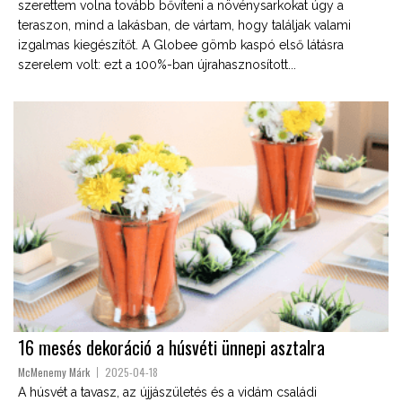
szerettem volna tovább bővíteni a növénysarkokat úgy a
teraszon, mind a lakásban, de vártam, hogy találjak valami
izgalmas kiegészítőt. A Globee gömb kaspó első látásra
szerelem volt: ezt a 100%-ban újrahasznosított...
16 mesés dekoráció a húsvéti ünnepi asztalra
McMenemy Márk
2025-04-18
A húsvét a tavasz, az újjászületés és a vidám családi