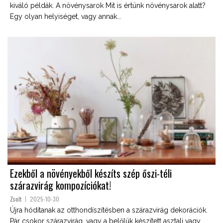
kiváló példák. A növénysarok Mit is értünk növénysarok alatt?
Egy olyan helyiséget, vagy annak...
Ezekből a növényekből készíts szép őszi-téli
szárazvirág kompozíciókat!
Zsolt
2025-10-30
Újra hódítanak az otthondíszítésben a szárazvirág dekorációk.
Pár csokor szárazvirág, vagy a belőlük készített asztali vagy