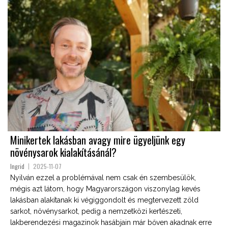
Minikertek lakásban avagy mire ügyeljünk egy
növénysarok kialakításánál?
Ingrid
2025-11-07
Nyilván ezzel a problémával nem csak én szembesülök,
mégis azt látom, hogy Magyarországon viszonylag kevés
lakásban alakítanak ki végiggondolt és megtervezett zöld
sarkot, növénysarkot, pedig a nemzetközi kertészeti,
lakberendezési magazinok hasábjain már bőven akadnak erre