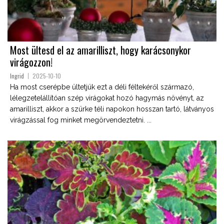
Most ültesd el az amarilliszt, hogy karácsonykor
virágozzon!
Ingrid
2025-10-10
Ha most cserépbe ültetjük ezt a déli féltekéről származó,
lélegzetelállítóan szép virágokat hozó hagymás növényt, az
amarilliszt, akkor a szürke téli napokon hosszan tartó, látványos
virágzással fog minket megörvendeztetni. ...