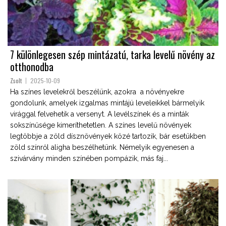
7 különlegesen szép mintázatú, tarka levelű növény az
otthonodba
Zsolt
2025-10-09
Ha színes levelekről beszélünk, azokra a növényekre
gondolunk, amelyek izgalmas mintájú leveleikkel bármelyik
virággal felvehetik a versenyt. A levélszínek és a minták
sokszínűsége kimeríthetetlen. A színes levelű növények
legtöbbje a zöld dísznövények közé tartozik, bár esetükben
zöld színről aligha beszélhetünk. Némelyik egyenesen a
szivárvány minden színében pompázik, más faj...