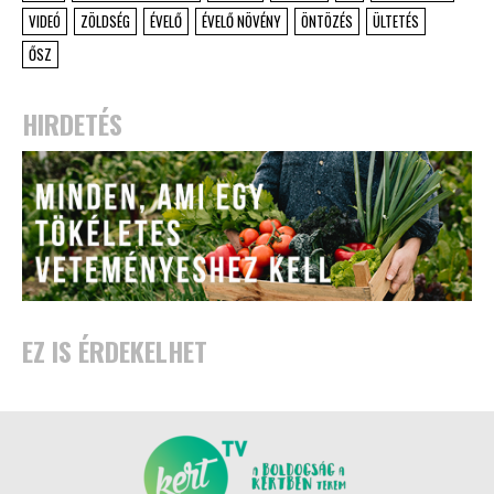
VIDEÓ
ZÖLDSÉG
ÉVELŐ
ÉVELŐ NÖVÉNY
ÖNTÖZÉS
ÜLTETÉS
ŐSZ
HIRDETÉS
EZ IS ÉRDEKELHET