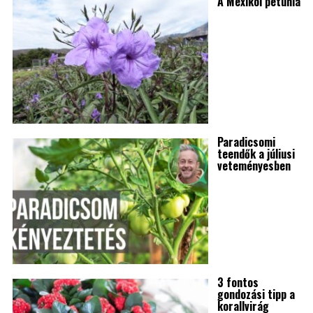
A Mexikói petúnia
Paradicsomi
teendők a júliusi
veteményesben
3 fontos
gondozási tipp a
korallvirág