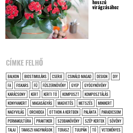
hosszú
virágzásához
CÍMKE FELHŐ
BALKON
BIOSTIMULÁNS
CSERJE
CSINÁLD MAGAD
DESIGN
DIY
FA
FISKARS
FŰ
FŰSZERNÖVÉNY
GYEP
GYÓGYNÖVÉNY
KARÁCSONY
KERT
KERTI TÓ
KOMPOSZT
KOMPOSZTÁLÁS
KONYHAKERT
MAGASÁGYÁS
MAGVETÉS
METSZÉS
MINIKERT
NAGYVILÁG
ORCHIDEA
OTTHON A KERTBEN
PALÁNTA
PARADICSOM
PERMAKULTÚRA
PRAKTIKER
SZOBANÖVÉNY
SZÉP KERTEK
SÖVÉNY
TALAJ
TAVASZI HAGYMÁSOK
TERASZ
TULIPÁN
TÓ
VETEMÉNYES