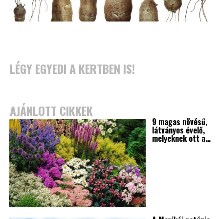
LÉGY EGYEDI A KERTBEN IS!
AJÁNLOTT CIKKEK
9 magas növésű,
látványos évelő,
melyeknek ott a…