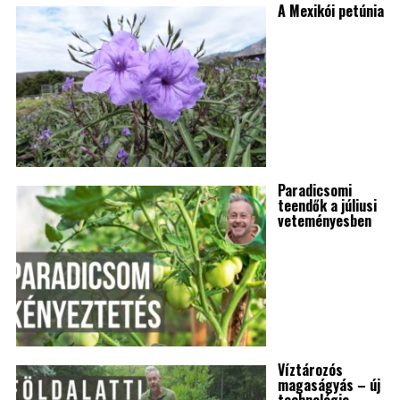
A Mexikói petúnia
Paradicsomi
teendők a júliusi
veteményesben
Víztározós
magaságyás – új