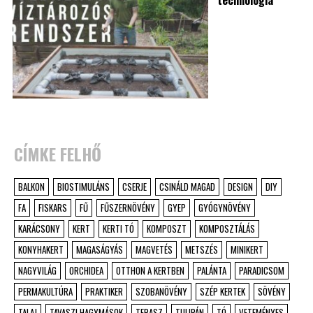
technológia
CÍMKE FELHŐ
BALKON
BIOSTIMULÁNS
CSERJE
CSINÁLD MAGAD
DESIGN
DIY
FA
FISKARS
FŰ
FŰSZERNÖVÉNY
GYEP
GYÓGYNÖVÉNY
KARÁCSONY
KERT
KERTI TÓ
KOMPOSZT
KOMPOSZTÁLÁS
KONYHAKERT
MAGASÁGYÁS
MAGVETÉS
METSZÉS
MINIKERT
NAGYVILÁG
ORCHIDEA
OTTHON A KERTBEN
PALÁNTA
PARADICSOM
PERMAKULTÚRA
PRAKTIKER
SZOBANÖVÉNY
SZÉP KERTEK
SÖVÉNY
TALAJ
TAVASZI HAGYMÁSOK
TERASZ
TULIPÁN
TÓ
VETEMÉNYES