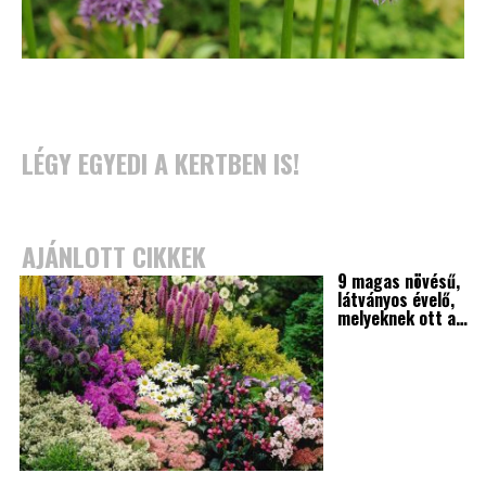
LÉGY EGYEDI A KERTBEN IS!
AJÁNLOTT CIKKEK
9 magas növésű,
látványos évelő,
melyeknek ott a…