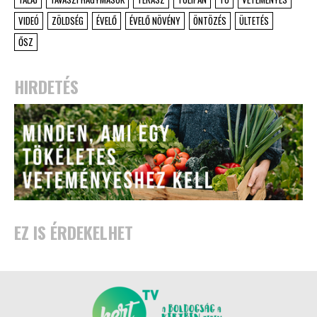
VIDEÓ
ZÖLDSÉG
ÉVELŐ
ÉVELŐ NÖVÉNY
ÖNTÖZÉS
ÜLTETÉS
ŐSZ
HIRDETÉS
EZ IS ÉRDEKELHET