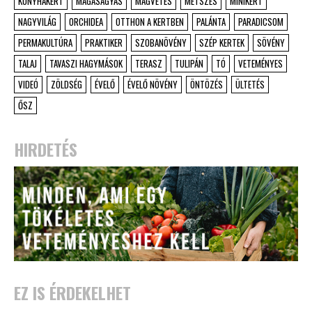
KONYHAKERT
MAGASÁGYÁS
MAGVETÉS
METSZÉS
MINIKERT
NAGYVILÁG
ORCHIDEA
OTTHON A KERTBEN
PALÁNTA
PARADICSOM
PERMAKULTÚRA
PRAKTIKER
SZOBANÖVÉNY
SZÉP KERTEK
SÖVÉNY
TALAJ
TAVASZI HAGYMÁSOK
TERASZ
TULIPÁN
TÓ
VETEMÉNYES
VIDEÓ
ZÖLDSÉG
ÉVELŐ
ÉVELŐ NÖVÉNY
ÖNTÖZÉS
ÜLTETÉS
ŐSZ
HIRDETÉS
EZ IS ÉRDEKELHET