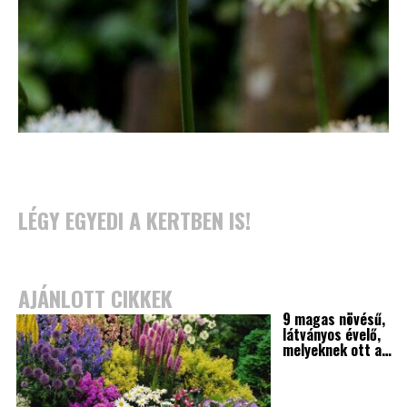
LÉGY EGYEDI A KERTBEN IS!
AJÁNLOTT CIKKEK
9 magas növésű,
látványos évelő,
melyeknek ott a…