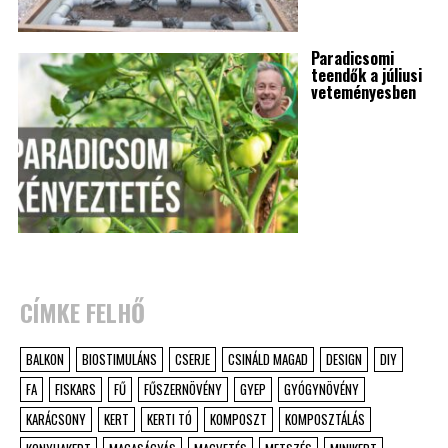
Paradicsomi
teendők a júliusi
veteményesben
CÍMKE FELHŐ
BALKON
BIOSTIMULÁNS
CSERJE
CSINÁLD MAGAD
DESIGN
DIY
FA
FISKARS
FŰ
FŰSZERNÖVÉNY
GYEP
GYÓGYNÖVÉNY
KARÁCSONY
KERT
KERTI TÓ
KOMPOSZT
KOMPOSZTÁLÁS