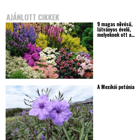
AJÁNLOTT CIKKEK
9 magas növésű,
látványos évelő,
melyeknek ott a…
A Mexikói petúnia