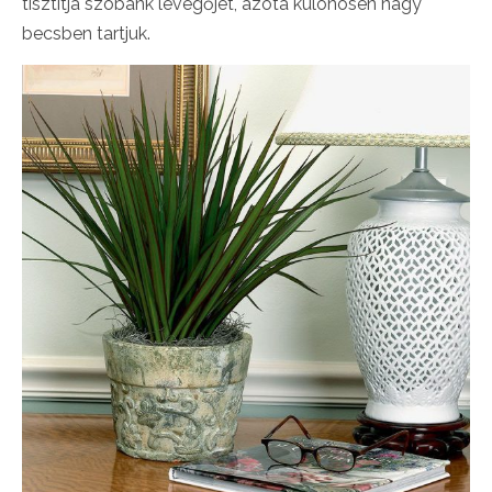
tisztítja szobánk levegőjét, azóta különösen nagy
becsben tartjuk.