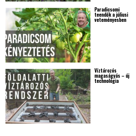
Paradicsomi
teendők a júliusi
veteményesben
Víztározós
magaságyás – új
technológia