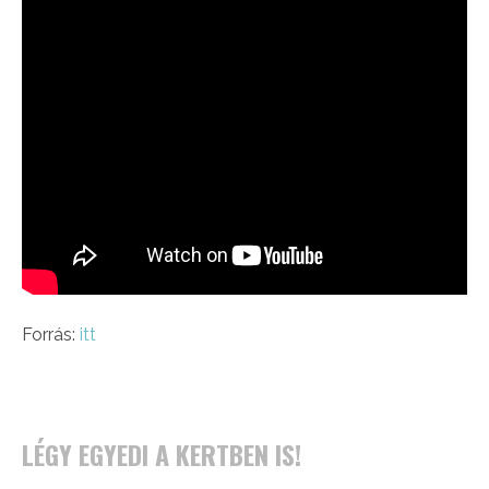
Forrás:
itt
LÉGY EGYEDI A KERTBEN IS!