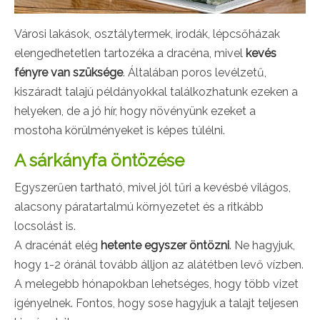
Városi lakások, osztálytermek, irodák, lépcsőházak
elengedhetetlen tartozéka a dracéna, mivel
kevés
fényre van szüksége
. Általában poros levélzetű,
kiszáradt talajú példányokkal találkozhatunk ezeken a
helyeken, de a jó hír, hogy növényünk ezeket a
mostoha körülményeket is képes túlélni.
A sárkányfa öntözése
Egyszerűen tartható, mivel jól tűri a kevésbé világos,
alacsony páratartalmú környezetet és a ritkább
locsolást is.
A dracénát elég
hetente egyszer öntözni
. Ne hagyjuk,
hogy 1-2 óránál tovább álljon az alátétben levő vízben.
A melegebb hónapokban lehetséges, hogy több vizet
igényelnek. Fontos, hogy sose hagyjuk a talajt teljesen