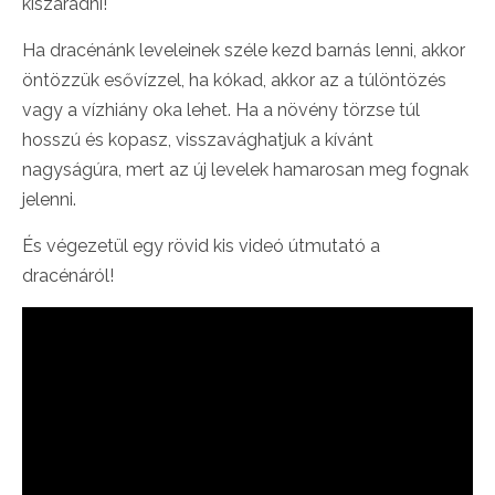
kiszáradni!
Ha dracénánk leveleinek széle kezd barnás lenni, akkor
öntözzük esővízzel, ha kókad, akkor az a túlöntözés
vagy a vízhiány oka lehet. Ha a növény törzse túl
hosszú és kopasz, visszavághatjuk a kívánt
nagyságúra, mert az új levelek hamarosan meg fognak
jelenni.
És végezetül egy rövid kis videó útmutató a
dracénáról!