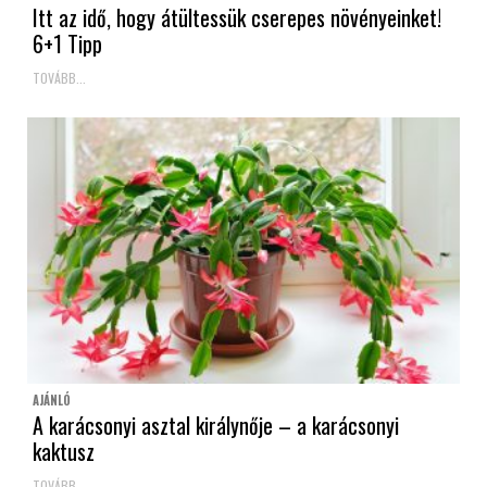
Itt az idő, hogy átültessük cserepes növényeinket!
6+1 Tipp
TOVÁBB...
AJÁNLÓ
A karácsonyi asztal királynője – a karácsonyi
kaktusz
TOVÁBB...