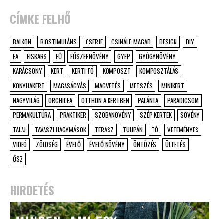
CÍMKE FELHŐ
BALKON
BIOSTIMULÁNS
CSERJE
CSINÁLD MAGAD
DESIGN
DIY
FA
FISKARS
FŰ
FŰSZERNÖVÉNY
GYEP
GYÓGYNÖVÉNY
KARÁCSONY
KERT
KERTI TÓ
KOMPOSZT
KOMPOSZTÁLÁS
KONYHAKERT
MAGASÁGYÁS
MAGVETÉS
METSZÉS
MINIKERT
NAGYVILÁG
ORCHIDEA
OTTHON A KERTBEN
PALÁNTA
PARADICSOM
PERMAKULTÚRA
PRAKTIKER
SZOBANÖVÉNY
SZÉP KERTEK
SÖVÉNY
TALAJ
TAVASZI HAGYMÁSOK
TERASZ
TULIPÁN
TÓ
VETEMÉNYES
VIDEÓ
ZÖLDSÉG
ÉVELŐ
ÉVELŐ NÖVÉNY
ÖNTÖZÉS
ÜLTETÉS
ŐSZ
HIRDETÉS