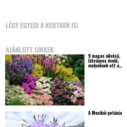
LÉGY EGYEDI A KERTBEN IS!
AJÁNLOTT CIKKEK
9 magas növésű,
látványos évelő,
melyeknek ott a…
A Mexikói petúnia