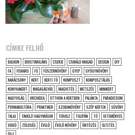
CÍMKE FELHŐ
BALKON
BIOSTIMULÁNS
CSERJE
CSINÁLD MAGAD
DESIGN
DIY
FA
FISKARS
FŰ
FŰSZERNÖVÉNY
GYEP
GYÓGYNÖVÉNY
KARÁCSONY
KERT
KERTI TÓ
KOMPOSZT
KOMPOSZTÁLÁS
KONYHAKERT
MAGASÁGYÁS
MAGVETÉS
METSZÉS
MINIKERT
NAGYVILÁG
ORCHIDEA
OTTHON A KERTBEN
PALÁNTA
PARADICSOM
PERMAKULTÚRA
PRAKTIKER
SZOBANÖVÉNY
SZÉP KERTEK
SÖVÉNY
TALAJ
TAVASZI HAGYMÁSOK
TERASZ
TULIPÁN
TÓ
VETEMÉNYES
VIDEÓ
ZÖLDSÉG
ÉVELŐ
ÉVELŐ NÖVÉNY
ÖNTÖZÉS
ÜLTETÉS
ŐSZ