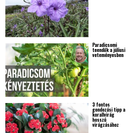
Paradicsomi
teendők a júliusi
veteményesben
3 fontos
gondozási tipp a
korallvirág
hosszú
virágzásához