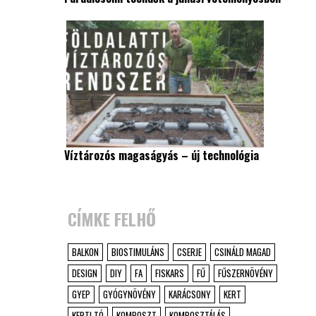
Víztározós magaságyás – új technológia
CÍMKE FELHŐ
BALKON
BIOSTIMULÁNS
CSERJE
CSINÁLD MAGAD
DESIGN
DIY
FA
FISKARS
FŰ
FŰSZERNÖVÉNY
GYEP
GYÓGYNÖVÉNY
KARÁCSONY
KERT
KERTI TÓ
KOMPOSZT
KOMPOSZTÁLÁS