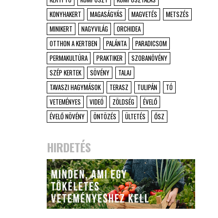
KONYHAKERT
MAGASÁGYÁS
MAGVETÉS
METSZÉS
MINIKERT
NAGYVILÁG
ORCHIDEA
OTTHON A KERTBEN
PALÁNTA
PARADICSOM
PERMAKULTÚRA
PRAKTIKER
SZOBANÖVÉNY
SZÉP KERTEK
SÖVÉNY
TALAJ
TAVASZI HAGYMÁSOK
TERASZ
TULIPÁN
TÓ
VETEMÉNYES
VIDEÓ
ZÖLDSÉG
ÉVELŐ
ÉVELŐ NÖVÉNY
ÖNTÖZÉS
ÜLTETÉS
ŐSZ
HIRDETÉS