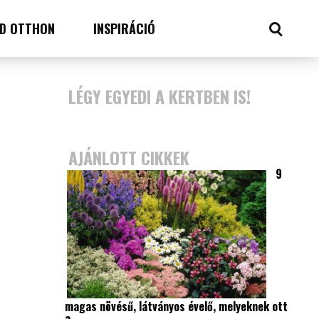
D OTTHON
INSPIRÁCIÓ
LÉGY EGYEDI A KERTBEN IS!
AJÁNLOTT CIKKEK
9
magas növésű, látványos évelő, melyeknek ott
a…