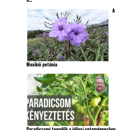
A
Mexikói petúnia
Paradicsomi teendők a júliusi veteményesben