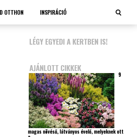
D OTTHON
INSPIRÁCIÓ
LÉGY EGYEDI A KERTBEN IS!
AJÁNLOTT CIKKEK
9
magas növésű, látványos évelő, melyeknek ott
a…