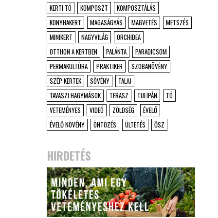
KERTI TÓ
KOMPOSZT
KOMPOSZTÁLÁS
KONYHAKERT
MAGASÁGYÁS
MAGVETÉS
METSZÉS
MINIKERT
NAGYVILÁG
ORCHIDEA
OTTHON A KERTBEN
PALÁNTA
PARADICSOM
PERMAKULTÚRA
PRAKTIKER
SZOBANÖVÉNY
SZÉP KERTEK
SÖVÉNY
TALAJ
TAVASZI HAGYMÁSOK
TERASZ
TULIPÁN
TÓ
VETEMÉNYES
VIDEÓ
ZÖLDSÉG
ÉVELŐ
ÉVELŐ NÖVÉNY
ÖNTÖZÉS
ÜLTETÉS
ŐSZ
HIRDETÉS