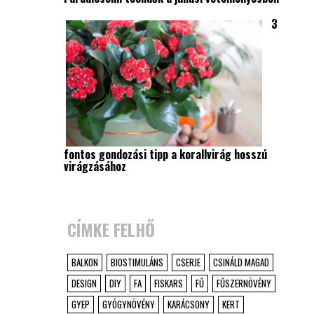
3
fontos gondozási tipp a korallvirág hosszú
virágzásához
CÍMKE FELHŐ
BALKON
BIOSTIMULÁNS
CSERJE
CSINÁLD MAGAD
DESIGN
DIY
FA
FISKARS
FŰ
FŰSZERNÖVÉNY
GYEP
GYÓGYNÖVÉNY
KARÁCSONY
KERT