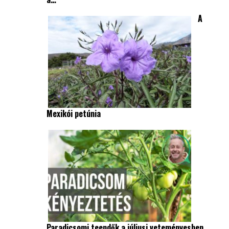
A
Mexikói petúnia
Paradicsomi teendők a júliusi veteményesben