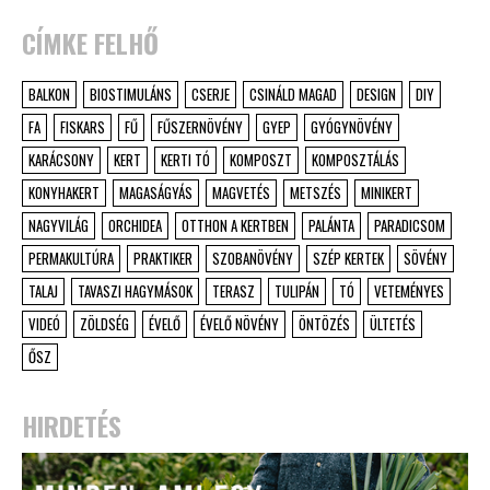
CÍMKE FELHŐ
BALKON
BIOSTIMULÁNS
CSERJE
CSINÁLD MAGAD
DESIGN
DIY
FA
FISKARS
FŰ
FŰSZERNÖVÉNY
GYEP
GYÓGYNÖVÉNY
KARÁCSONY
KERT
KERTI TÓ
KOMPOSZT
KOMPOSZTÁLÁS
KONYHAKERT
MAGASÁGYÁS
MAGVETÉS
METSZÉS
MINIKERT
NAGYVILÁG
ORCHIDEA
OTTHON A KERTBEN
PALÁNTA
PARADICSOM
PERMAKULTÚRA
PRAKTIKER
SZOBANÖVÉNY
SZÉP KERTEK
SÖVÉNY
TALAJ
TAVASZI HAGYMÁSOK
TERASZ
TULIPÁN
TÓ
VETEMÉNYES
VIDEÓ
ZÖLDSÉG
ÉVELŐ
ÉVELŐ NÖVÉNY
ÖNTÖZÉS
ÜLTETÉS
ŐSZ
HIRDETÉS