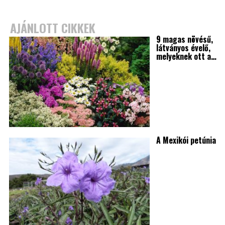
AJÁNLOTT CIKKEK
9 magas növésű,
látványos évelő,
melyeknek ott a…
A Mexikói petúnia