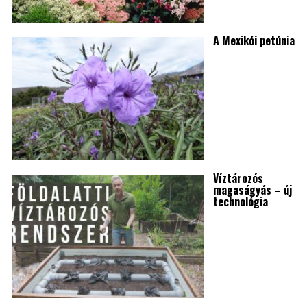
A Mexikói petúnia
Víztározós
magaságyás – új
technológia