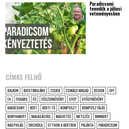
Paradicsomi
teendők a júliusi
veteményesben
CÍMKE FELHŐ
BALKON
BIOSTIMULÁNS
CSERJE
CSINÁLD MAGAD
DESIGN
DIY
FA
FISKARS
FŰ
FŰSZERNÖVÉNY
GYEP
GYÓGYNÖVÉNY
KARÁCSONY
KERT
KERTI TÓ
KOMPOSZT
KOMPOSZTÁLÁS
KONYHAKERT
MAGASÁGYÁS
MAGVETÉS
METSZÉS
MINIKERT
NAGYVILÁG
ORCHIDEA
OTTHON A KERTBEN
PALÁNTA
PARADICSOM