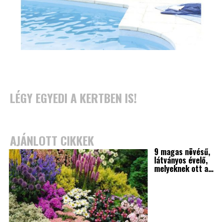
LÉGY EGYEDI A KERTBEN IS!
AJÁNLOTT CIKKEK
9 magas növésű,
látványos évelő,
melyeknek ott a…