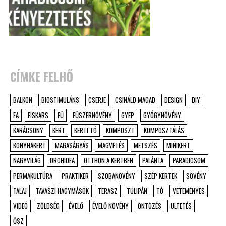
CÍMKE FELHŐ
BALKON
BIOSTIMULÁNS
CSERJE
CSINÁLD MAGAD
DESIGN
DIY
FA
FISKARS
FŰ
FŰSZERNÖVÉNY
GYEP
GYÓGYNÖVÉNY
KARÁCSONY
KERT
KERTI TÓ
KOMPOSZT
KOMPOSZTÁLÁS
KONYHAKERT
MAGASÁGYÁS
MAGVETÉS
METSZÉS
MINIKERT
NAGYVILÁG
ORCHIDEA
OTTHON A KERTBEN
PALÁNTA
PARADICSOM
PERMAKULTÚRA
PRAKTIKER
SZOBANÖVÉNY
SZÉP KERTEK
SÖVÉNY
TALAJ
TAVASZI HAGYMÁSOK
TERASZ
TULIPÁN
TÓ
VETEMÉNYES
VIDEÓ
ZÖLDSÉG
ÉVELŐ
ÉVELŐ NÖVÉNY
ÖNTÖZÉS
ÜLTETÉS
ŐSZ