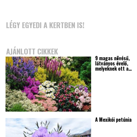
LÉGY EGYEDI A KERTBEN IS!
AJÁNLOTT CIKKEK
9 magas növésű,
látványos évelő,
melyeknek ott a…
A Mexikói petúnia